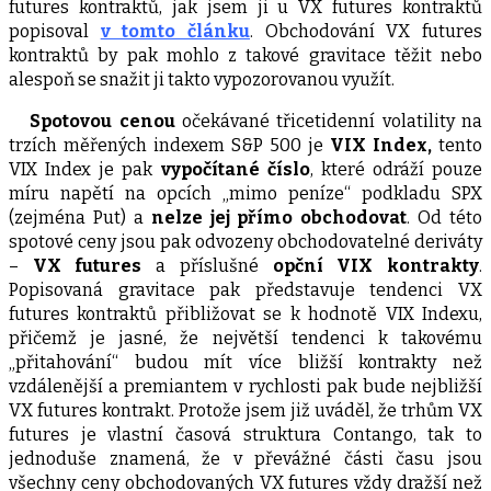
futures kontraktů, jak jsem ji u VX futures kontraktů
popisoval
v tomto článku
. Obchodování VX futures
kontraktů by pak mohlo z takové gravitace těžit nebo
alespoň se snažit ji takto vypozorovanou využít.
Spotovou cenou
očekávané třicetidenní volatility na
trzích měřených indexem S&P 500 je
VIX Index,
tento
VIX Index je pak
vypočítané číslo
, které odráží pouze
míru napětí na opcích „mimo peníze“ podkladu SPX
(zejména Put) a
nelze jej přímo obchodovat
. Od této
spotové ceny jsou pak odvozeny obchodovatelné deriváty
–
VX futures
a příslušné
opční VIX kontrakty
.
Popisovaná gravitace pak představuje tendenci VX
futures kontraktů přibližovat se k hodnotě VIX Indexu,
přičemž je jasné, že největší tendenci k takovému
„přitahování“ budou mít více bližší kontrakty než
vzdálenější a premiantem v rychlosti pak bude nejbližší
VX futures kontrakt. Protože jsem již uváděl, že trhům VX
futures je vlastní časová struktura Contango, tak to
jednoduše znamená, že v převážné části času jsou
všechny ceny obchodovaných VX futures vždy dražší než