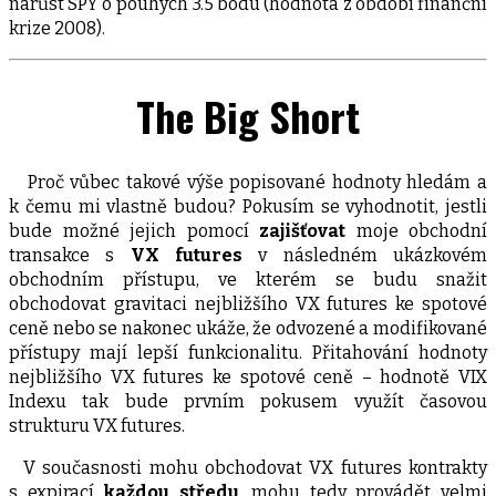
nárůst SPY o pouhých 3.5 bodu (hodnota z období finanční
krize 2008).
The Big Short
Proč vůbec takové výše popisované hodnoty hledám a
k čemu mi vlastně budou? Pokusím se vyhodnotit, jestli
bude možné jejich pomocí
zajišťovat
moje obchodní
transakce s
VX futures
v následném ukázkovém
obchodním přístupu, ve kterém se budu snažit
obchodovat gravitaci nejbližšího VX futures ke spotové
ceně nebo se nakonec ukáže, že odvozené a modifikované
přístupy mají lepší funkcionalitu. Přitahování hodnoty
nejbližšího VX futures ke spotové ceně – hodnotě VIX
Indexu tak bude prvním pokusem využít časovou
strukturu VX futures.
V současnosti mohu obchodovat VX futures kontrakty
s expirací
každou středu
, mohu tedy provádět velmi