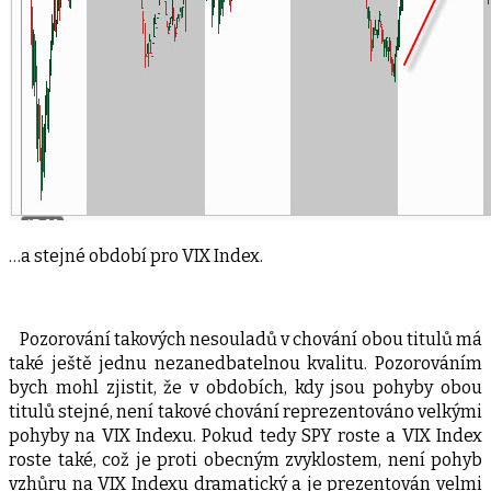
…a stejné období pro VIX Index.
Pozorování takových nesouladů v chování obou titulů má
také ještě jednu nezanedbatelnou kvalitu. Pozorováním
bych mohl zjistit, že v obdobích, kdy jsou pohyby obou
titulů stejné, není takové chování reprezentováno velkými
pohyby na VIX Indexu. Pokud tedy SPY roste a VIX Index
roste také, což je proti obecným zvyklostem, není pohyb
vzhůru na VIX Indexu dramatický a je prezentován velmi