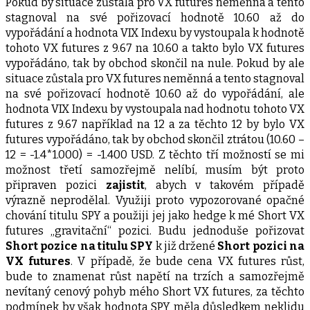
Pokud by situace zůstala pro VX futures neměnná a tento
stagnoval na své pořizovací hodnotě 10.60 až do
vypořádání a hodnota VIX Indexu by vystoupala k hodnotě
tohoto VX futures z 9.67 na 10.60 a takto bylo VX futures
vypořádáno, tak by obchod skončil na nule. Pokud by ale
situace zůstala pro VX futures neměnná a tento stagnoval
na své pořizovací hodnotě 10.60 až do vypořádání, ale
hodnota VIX Indexu by vystoupala nad hodnotu tohoto VX
futures z 9.67 například na 12 a za těchto 12 by bylo VX
futures vypořádáno, tak by obchod skončil ztrátou (10.60 –
12 = -1.4*1.000) = -1.400 USD. Z těchto tří možností se mi
možnost třetí samozřejmě nelíbí, musím být proto
připraven pozici
zajistit
, abych v takovém případě
výrazně neprodělal. Využiji proto vypozorované opačné
chování titulu SPY a použiji jej jako hedge k mé Short VX
futures „gravitační“ pozici. Budu jednoduše pořizovat
Short pozice na titulu SPY
k již držené
Short pozici na
VX futures
. V případě, že bude cena VX futures růst,
bude to znamenat růst napětí na trzích a samozřejmě
nevítaný cenový pohyb mého Short VX futures, za těchto
podmínek by však hodnota SPY měla důsledkem neklidu