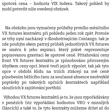
spotová cena – hodnota VIX Indexu. Takový pohled by
mohl potvrdit níže uvedený obrázek.
Na obrázku jsou vyznačeny průběhy prvního měsíčního
VX futures kontraktu při pohledu jeden rok zpět. Protože
se trhy nyní nacházejí v dlouhotrvajícím Contango, tak je
zde pouhým okem patrný průběh jednotlivých VX futures
ve směru k jeho expiraci, který právě reprezentuje
popisovanou gravitaci ke spotové ceně. Přitahování ceny
front VX futures kontraktu je způsobováno přirozeným
úbytkem ceny opcí, které tvoří jejich výpočet, tak jak tyto
opce v období klidu na trzích ztrácejí na své ceně
působením běžícího času za současné absence neobvyklé
poptávky po takových opčních kontraktech například
sloužících k zajišťování portfolií.
Výhodou VX futures kontraktů je to, že jsou vypořádávány
v penězích (viz vypořádání hodnotou VRO v minulých
článcích) a také to, že tyto kontrakty můžeme držet až do