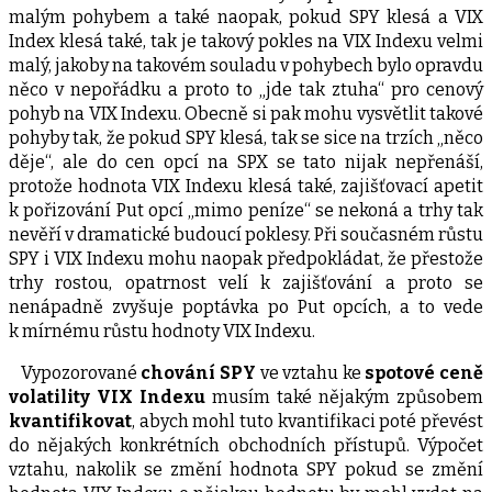
malým pohybem a také naopak, pokud SPY klesá a VIX
Index klesá také, tak je takový pokles na VIX Indexu velmi
malý, jakoby na takovém souladu v pohybech bylo opravdu
něco v nepořádku a proto to „jde tak ztuha“ pro cenový
pohyb na VIX Indexu. Obecně si pak mohu vysvětlit takové
pohyby tak, že pokud SPY klesá, tak se sice na trzích „něco
děje“, ale do cen opcí na SPX se tato nijak nepřenáší,
protože hodnota VIX Indexu klesá také, zajišťovací apetit
k pořizování Put opcí „mimo peníze“ se nekoná a trhy tak
nevěří v dramatické budoucí poklesy. Při současném růstu
SPY i VIX Indexu mohu naopak předpokládat, že přestože
trhy rostou, opatrnost velí k zajišťování a proto se
nenápadně zvyšuje poptávka po Put opcích, a to vede
k mírnému růstu hodnoty VIX Indexu.
Vypozorované
chování SPY
ve vztahu ke
spotové ceně
volatility VIX Indexu
musím také nějakým způsobem
kvantifikovat
, abych mohl tuto kvantifikaci poté převést
do nějakých konkrétních obchodních přístupů. Výpočet
vztahu, nakolik se změní hodnota SPY pokud se změní