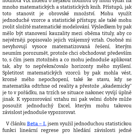
hodnota VIX Indexu o nějakou hodnotu by mohl vydat na
mnoho matematických a statistických knih. Přístupů, jak
toto stanovit je obrovské množství. Mohu využít
jednoduché vzorce a statistické přístupy, ale také mohu
zvolit složité matematické modelování. Výsledkem by pak
mělo být stanovení kauzality mezi oběma tituly, aby co
nejvěrněji popisovalo jejich vzájemný vztah. Osobně mi
nevyhovují vysoce matematizovaná řešení, kterým
neumím porozumět, protože chci obchodovat především
to, s čím jsem ztotožněn a co mohu jednoduše aplikovat
tak, aby to nepřekračovalo horizonty mého myšlení.
Spletitost matematických vzorců by pak mohla vést,
kromě mého nepochopení, také ke stavu, kdy se
matematika odtrhne od reality a přestože „akademicky“
je to v pořádku, na trzích se situace nakonec vyvíjí úplně
jinak. K vypozorování vztahu mi pak velmi dobře může
posoužit jednoduchý Excel, kterým mohu takovou
závislost jednoduše vypozorovat.
V článku
Beta – I.
jsem využil jednoduchou statistickou
funkci lineární regrese pro hledání závislosti jedné