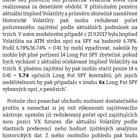
realizovaná za desetileté období. V příslušném poměru
aktuální Implied Volatility a průměru skutečně naměřené
Historické Volatility pak mohu redukovat počet
pořizovaného zajištění podle aktuálních podmínek na
trzích. V mém modelovém případě z 21.9.2017 byla Implied
Volatilita na ATM striku opcí na SPY na hodnotě 6.78%.
Podíl 6.78%/16.74% = 0.41 by mohl vyjadřovat, nakolik by
mohlo být plné pořízení 14 Long Put SPY zbytečné, pokud
bych vycházel z aktuální očekávané Implied Volatility na
trzích. K plnému zajištění by pak mohlo stačit pouze 14 x
0.41 =
5.74
opčních Long Put SPY kontraktů, při jejich
nedělitelnosti by pak připadalo v úvahu
6x
Long Put SPY
vybraných opcí „v penězích“.
Protože chci ponechat obchodu možnost dostatečného
profitu a nenechat si jej vzít výkonnosti zajišťovacího
nástroje, upravím již redukovaný počet opcí zajišťujících
mou pozici VX futures dle aktuální Volatility podle
vlastních preferencí nebo hodnot zjištěných analýzou
historických dat. Z mého osobního pohledu pak budu