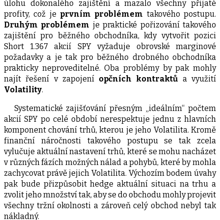
úlohu dokonalého zajištění a mazalo všechny přijaté
profity, což je
prvním problémem
takového postupu.
Druhým problémem
je praktické pořizování takového
zajištění pro běžného obchodníka, kdy vytvořit pozici
Short 1.367 akcií SPY vyžaduje obrovské marginové
požadavky a je tak pro běžného drobného obchodníka
prakticky neproveditelné. Oba problémy by pak mohly
najít řešení v zapojení
opčních kontraktů
a využití
Volatility
.
Systematické zajišťování přesným „ideálním“ počtem
akcií SPY po celé období nerespektuje jednu z hlavních
komponent chování trhů, kterou je jeho Volatilita. Kromě
finanční náročnosti takového postupu se tak zcela
vylučuje aktuální nastavení trhů, které se mohu nacházet
v různých fázích možných nálad a pohybů, které by mohla
zachycovat právě jejich Volatilita. Výchozím bodem úvahy
pak bude přizpůsobit hedge aktuální situaci na trhu a
zvolit jeho množství tak, aby se do obchodu mohly projevit
všechny tržní okolnosti a zároveň celý obchod nebyl tak
nákladný.