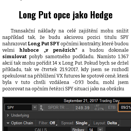
Long Put opce jako Hedge
Transakční náklady na celé zajištění mohu snížit
například tak, že budu akciovou pozici titulu SPY
nahrazovat
Long Put SPY
opčními kontrakty, které budou
velmi
hluboce „v penězích“
a budou dokonale
simulovat
pohyb samotného podkladu. Namísto 1.367
akcií tak mohu pořídit 14 x Long Put. Pokud bych se držel
příkladu, tak ve čtvrtek 21.9.2017, kdy jsem se rozhodl
spekulovat na přiblížení VX futures ke spotové ceně, která
byla v tuto chvíli vzdálena -0.93 bodu, mohl jsem
pozorovat na opčním řetězci SPY situaci jako na obrázku