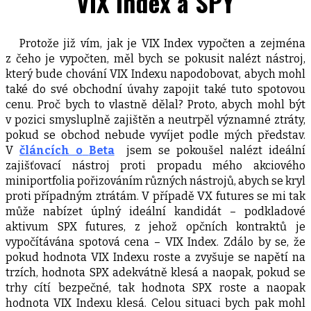
VIX Index a SPY
Protože již vím, jak je VIX Index vypočten a zejména
z čeho je vypočten, měl bych se pokusit nalézt nástroj,
který bude chování VIX Indexu napodobovat, abych mohl
také do své obchodní úvahy zapojit také tuto spotovou
cenu. Proč bych to vlastně dělal? Proto, abych mohl být
v pozici smysluplně zajištěn a neutrpěl významné ztráty,
pokud se obchod nebude vyvíjet podle mých představ.
V
článcích o
Beta
jsem se pokoušel nalézt ideální
zajišťovací nástroj proti propadu mého akciového
miniportfolia pořizováním různých nástrojů, abych se kryl
proti případným ztrátám. V případě VX futures se mi tak
může nabízet úplný ideální kandidát – podkladové
aktivum SPX futures, z jehož opčních kontraktů je
vypočítávána spotová cena – VIX Index. Zdálo by se, že
pokud hodnota VIX Indexu roste a zvyšuje se napětí na
trzích, hodnota SPX adekvátně klesá a naopak, pokud se
trhy cítí bezpečné, tak hodnota SPX roste a naopak
hodnota VIX Indexu klesá. Celou situaci bych pak mohl