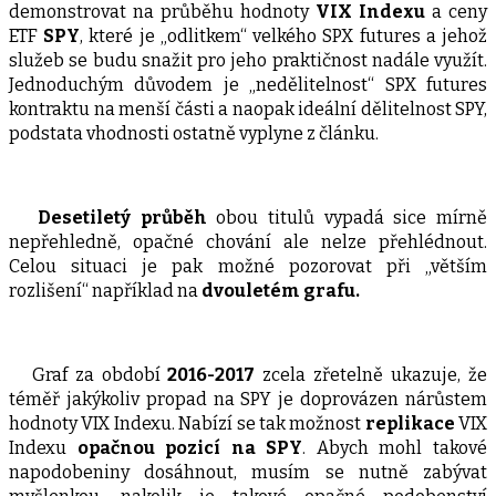
demonstrovat na průběhu hodnoty
VIX Indexu
a ceny
ETF
SPY
, které je „odlitkem“ velkého SPX futures a jehož
služeb se budu snažit pro jeho praktičnost nadále využít.
Jednoduchým důvodem je „nedělitelnost“ SPX futures
kontraktu na menší části a naopak ideální dělitelnost SPY,
podstata vhodnosti ostatně vyplyne z článku.
Desetiletý průběh
obou titulů vypadá sice mírně
nepřehledně, opačné chování ale nelze přehlédnout.
Celou situaci je pak možné pozorovat při „větším
rozlišení“ například na
dvouletém grafu.
Graf za období
2016-2017
zcela zřetelně ukazuje, že
téměř jakýkoliv propad na SPY je doprovázen nárůstem
hodnoty VIX Indexu. Nabízí se tak možnost
replikace
VIX
Indexu
opačnou pozicí na SPY
. Abych mohl takové
napodobeniny dosáhnout, musím se nutně zabývat