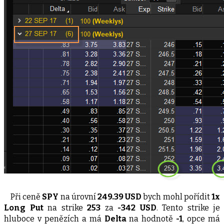
Při ceně
SPY
na úrovní
249.39 USD
bych mohl pořídit
1x
Long Put
na strike
253
za
-342 USD
. Tento strike je
hluboce v penězích a má
Delta
na hodnotě
-1
, opce má