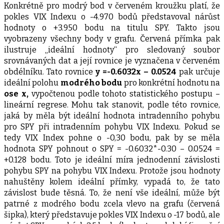
Konkrétně pro modrý bod v červeném kroužku platí, že
pokles VIX Indexu o -4.970 bodů představoval nárůst
hodnoty o +3.950 bodu na titulu SPY. Takto jsou
vyobrazeny všechny body v grafu. Červená přímka pak
ilustruje „ideální hodnoty“ pro sledovaný soubor
srovnávaných dat a její rovnice je vyznačena v červeném
obdélníku. Tato rovnice
y =-0.6032x – 0.0524
pak určuje
ideální polohu
modrého bodu
pro konkrétní hodnotu na
ose x,
vypočtenou podle tohoto statistického postupu –
lineární regrese. Mohu tak stanovit, podle této rovnice,
jaká by měla být ideální hodnota intradenního pohybu
pro SPY při intradenním pohybu VIX Indexu. Pokud se
tedy VIX Index pohne o -0,30 bodu, pak by se měla
hodnota SPY pohnout o SPY = -0.6032*-0.30 – 0.0524 =
+0.128 bodu. Toto je ideální míra jednodenní závislosti
pohybu SPY na pohybu VIX Indexu. Protože jsou hodnoty
nahuštěny kolem ideální přímky, vypadá to, že tato
závislost bude těsná. To, že není vše ideální, může být
patrné z modrého bodu zcela vlevo na grafu (červená
šipka), který představuje pokles VIX Indexu o -17 bodů, ale