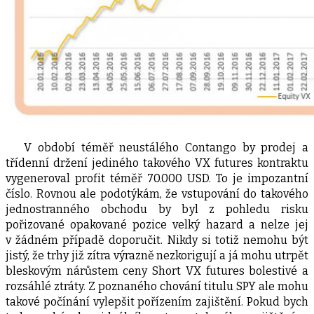
V období téměř neustálého Contango by prodej a
třídenní držení jediného takového VX futures kontraktu
vygeneroval profit téměř 70.000 USD. To je impozantní
číslo. Rovnou ale podotýkám, že vstupování do takového
jednostranného obchodu by byl z pohledu risku
pořizované opakované pozice velký hazard a nelze jej
v žádném případě doporučit. Nikdy si totiž nemohu být
jistý, že trhy již zítra výrazně nezkorigují a já mohu utrpět
bleskovým nárůstem ceny Short VX futures bolestivé a
rozsáhlé ztráty. Z poznaného chování titulu SPY ale mohu
takové počínání vylepšit pořízením zajištění. Pokud bych