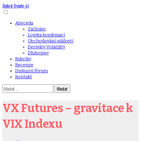
Dobré Trejdy :c)
Skip
to
content
Primary
Abeceda
Menu
Začínám
Logika kombinací
Obchodování událostí
Deriváty Volatility
Dluhopisy
Rubriky
Recenze
Diskuzní fórum
Kontakt
Vyhledávání
VX Futures – gravitace k
VIX Indexu