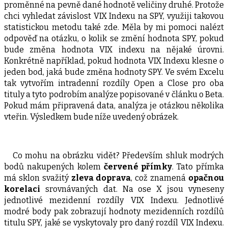
proměnné na pevně dané hodnotě veličiny druhé. Protože
chci vyhledat závislost VIX Indexu na SPY, využiji takovou
statistickou metodu také zde. Měla by mi pomoci nalézt
odpověď na otázku, o kolik se změní hodnota SPY, pokud
bude změna hodnota VIX indexu na nějaké úrovni.
Konkrétně například, pokud hodnota VIX Indexu klesne o
jeden bod, jaká bude změna hodnoty SPY. Ve svém Excelu
tak vytvořím intradenní rozdíly Open a Close pro oba
tituly a tyto podrobím analýze popisované v článku o Beta.
Pokud mám připravená data, analýza je otázkou několika
vteřin. Výsledkem bude níže uvedený obrázek.
Co mohu na obrázku vidět? Především shluk modrých
bodů nakupených kolem
červené přímky
. Tato přímka
má sklon svažitý
zleva doprava
, což znamená
opačnou
korelaci
srovnávaných dat. Na ose X jsou vyneseny
jednotlivé mezidenní rozdíly VIX Indexu. Jednotlivé
modré body pak zobrazují hodnoty mezidenních rozdílů
titulu SPY, jaké se vyskytovaly pro daný rozdíl VIX Indexu.