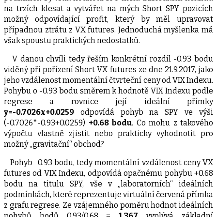
na trzích klesat a vytvářet na mých Short SPY pozicích
možný odpovídající profit, který by měl upravovat
případnou ztrátu z VX futures. Jednoduchá myšlenka má
však spoustu praktických nedostatků.
V danou chvíli tedy řeším konkrétní rozdíl -0.93 bodu
viděný při pořízení Short VX futures ze dne 21.9.2017, jako
jeho vzdálenost momentální čtvrteční ceny od VIX Indexu.
Pohybu o -0.93 bodu směrem k hodnotě VIX Indexu podle
regrese a rovnice její ideální přímky
y=-0.7026x+0.0259
odpovídá pohyb na SPY ve výši
(-0.7026*-0.93+0.0259)
+0.68 bodu
. Co mohu z takového
výpočtu vlastně zjistit nebo prakticky vyhodnotit pro
možný „gravitační“ obchod?
Pohyb -0.93 bodu, tedy momentální vzdálenost ceny VX
futures od VIX Indexu, odpovídá opačnému pohybu +0.68
bodu na titulu SPY, vše v „laboratorních“ ideálních
podmínkách, které reprezentuje virtuální červená přímka
z grafu regrese. Ze vzájemného poměru hodnot ideálních
pohybů bodů 0.93/0.68 =
1.367
vyplývá základní