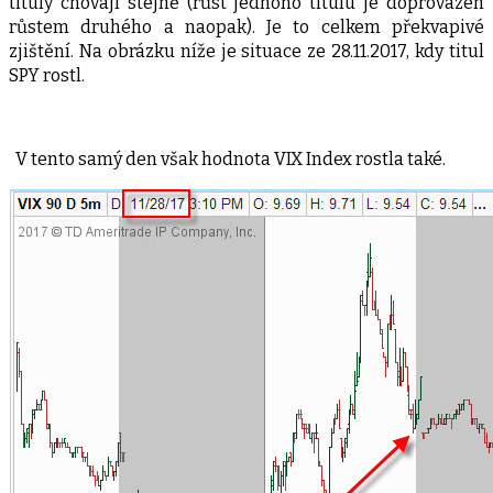
tituly chovají stejně (růst jednoho titulu je doprovázen
růstem druhého a naopak). Je to celkem překvapivé
zjištění. Na obrázku níže je situace ze 28.11.2017, kdy titul
SPY rostl.
V tento samý den však hodnota VIX Index rostla také.