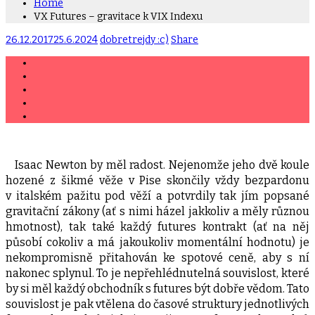
Home
VX Futures – gravitace k VIX Indexu
26.12.2017
25.6.2024
dobretrejdy :c)
Share
Isaac Newton by měl radost. Nejenomže jeho dvě koule
hozené z šikmé věže v Pise skončily vždy bezpardonu
v italském pažitu pod věží a potvrdily tak jím popsané
gravitační zákony (ať s nimi házel jakkoliv a měly různou
hmotnost), tak také každý futures kontrakt (ať na něj
působí cokoliv a má jakoukoliv momentální hodnotu) je
nekompromisně přitahován ke spotové ceně, aby s ní
nakonec splynul. To je nepřehlédnutelná souvislost, které
by si měl každý obchodník s futures být dobře vědom. Tato
souvislost je pak vtělena do časové struktury jednotlivých