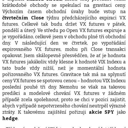
krátkodobé obchody se spekulací na gravitaci ceny.
Výchozím časem obchodní úvahy bude vstup na
čtvrtečním Close
týdnu předcházejícího expiraci VX
futures. Celkově tak budu držet VX futures v pátek,
pondělí a úterý. Ve středu po Open VX futures expiruje a
je vypořádáno, celkově jsem v obchodu plné tři obchodní
dny. V následující den ve čtvrtek, po vypořádání
expirovaného VX futures, mohu při Close transakci
opakovat. Jsem skálopevně přesvědčen, že ať je hodnota
VX futures jakákoliv, vždy klesne k hodnotě VIX Indexu a
tato bude vždy nižší, než je momentální hodnota
pořizovaného VX futures. Gravitace tak má na splynutí
ceny VX futures se spotovou cenou – hodnotou VIX Indexu
poslední pouhé tři dny. Nemohu se však na takovou
predikci a modelové chování VX futures v žádném
případě zcela spolehnout, proto se chci v pozici zajistit,
abych v případě nepotvrzeného chování neutrpěl výrazné
ztráty. K takovému zajištění pořizuji
akcie SPY
jako
hedge
.