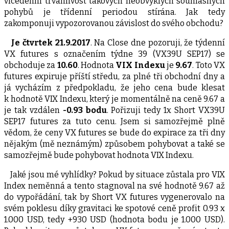
vícedenní trvanlivost takových neobvyklých souhlasných
pohybů je třídenní periodou stírána. Jak tedy
zakomponuji vypozorovanou závislost do svého obchodu?
Je
čtvrtek
21.9.2017
. Na Close dne pozoruji, že týdenní
VX futures s označením týdne 39 (VX39U SEP17) se
obchoduje za
10.60
. Hodnota
VIX Indexu
je
9.67
. Toto VX
futures expiruje příští středu, za plné tři obchodní dny a
já vycházím z předpokladu, že jeho cena bude klesat
k hodnotě VIX Indexu, který je momentálně na ceně 9.67 a
je tak vzdálen
-0.93 bodu
. Pořizuji tedy 1x Short VX39U
SEP17 futures za tuto cenu. Jsem si samozřejmě plně
vědom, že ceny VX futures se bude do expirace za tři dny
nějakým (mě neznámým) způsobem pohybovat a také se
samozřejmě bude pohybovat hodnota VIX Indexu.
Jaké jsou mé vyhlídky? Pokud by situace zůstala pro VIX
Index neměnná a tento stagnoval na své hodnotě 9.67 až
do vypořádání, tak by Short VX futures vygenerovalo na
svém poklesu díky gravitaci ke spotové ceně profit 0.93 x
1.000 USD, tedy +930 USD (hodnota bodu je 1.000 USD).