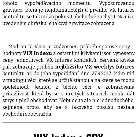
tohoto vypořádávacího momentu. Vypozorovanou
gravitaci, která je nejdramatičtější u prvního VX futures
kontraktu, se tak můžu pokusit obchodně zachytit. Na níže
uvedeném obrázku je taková gravitace zobrazena.
Modrou křivkou je znázorněn průběh spotové ceny –
hodnoty
VIX Indexu
a ostatními křivkami jsou vyneseny
ceny jednotlivých VX futures kontraktů, červená křivka
pak zobrazuje průběh
nejbližšího VX weeklys futures
kontraktu až do jeho vypořádání dne 27.9.2017.
Mám rád
v tradingu věci, které se určitě stanou a na které se mohu
spolehnout. Jednou z těchto věcí je zobrazovaná
přitažlivost, která by se v určitých situacích mohla dát
smysluplně obchodovat. Nebude to ale nic jednoduchého,
zejména proto, aby se z takového pokusu nestala
obchodní sebevražda.