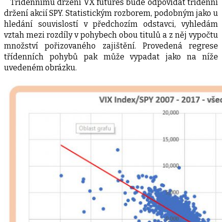
Třídennímu držení VX futures bude odpovídat třídenní
držení akcií SPY. Statistickým rozborem, podobným jako u
hledání souvislostí v předchozím odstavci, vyhledám
vztah mezi rozdíly v pohybech obou titulů a z něj vypočtu
množství pořizovaného zajištění. Provedená regrese
třídenních pohybů pak může vypadat jako na níže
uvedeném obrázku.