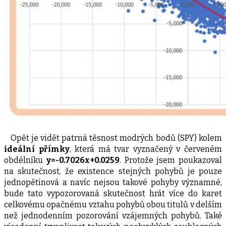
Opět je vidět patrná těsnost modrých bodů (SPY) kolem
ideální přímky
, která má tvar vyznačený v červeném
obdélníku
y=-0.7026x+0.0259
. Protože jsem poukazoval
na skutečnost, že existence stejných pohybů je pouze
jednopětinová a navíc nejsou takové pohyby významné,
bude tato vypozorovaná skutečnost hrát více do karet
celkovému opačnému vztahu pohybů obou titulů v delším
než jednodenním pozorování vzájemných pohybů. Také