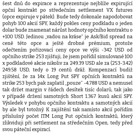
šest dnů do expirace a reprezentuje nejblíže expirující
opční kontrakt po středečním settlement VX futures
(opce expiruje v pátek). Bude tedy dokonale napodobovat
pohyb 100 akcií SPY, každý pokles ceny podkladu o jeden
dolar bude znamenat nárůst hodnoty opčního kontraktu o
+100 USD. Jedinou „vadou na kráse“ je Ask/Bid spread na
ceně této opce a ještě drobné prémium, protože
odečtením pořizovací ceny opce ve výši -342 USD od
opčního strike 253 zjišťuji, že jsem pořídil simulované 100
x podkladové akcie nikoliv za 249.39 USD ale za (253-3.42)
249.58 USD, tedy o 19 centů dráž. Kompenzací budiž
zjištění, že za 14x Long Put SPY opčních kontraktů na
strike 253 bych pak zaplatil „pouze“ -4.788 USD a nemusel
tak držet margin v řádech desítek tisíc dolarů, tak jako
v případě držení samotných Short 1.367 kusů akcií SPY.
Výsledek v pohybu opčního kontraktu a samotných akcií
by ale byl totožný. K zajištění tak namísto akcií pořídím
příslušný počet ITM Long Put opčních kontraktů, který
zlikviduji při settlement na středečním Open, tedy před
svou páteční expirací.