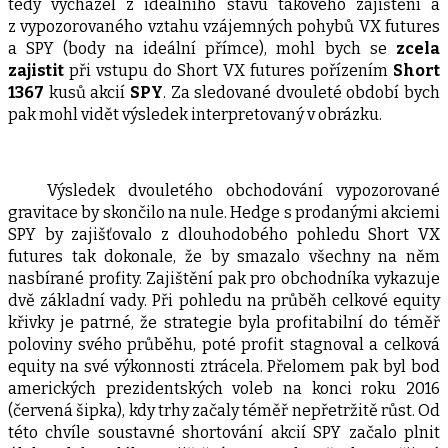
tedy vycházel z ideálního stavu takového zajištění a
z vypozorovaného vztahu vzájemných pohybů VX futures
a SPY (body na ideální přímce), mohl bych se
zcela
zajistit
při vstupu do Short VX futures pořízením
Short
1367
kusů akcií
SPY
. Za sledované dvouleté období bych
pak mohl vidět výsledek interpretovaný v obrázku.
Výsledek dvouletého obchodování vypozorované
gravitace by skončilo na nule. Hedge s prodanými akciemi
SPY by zajišťovalo z dlouhodobého pohledu Short VX
futures tak dokonale, že by smazalo všechny na něm
nasbírané profity. Zajištění pak pro obchodníka vykazuje
dvě základní vady. Při pohledu na průběh celkové equity
křivky je patrné, že strategie byla profitabilní do téměř
poloviny svého průběhu, poté profit stagnoval a celková
equity na své výkonnosti ztrácela. Přelomem pak byl bod
amerických prezidentských voleb na konci roku 2016
(červená šipka), kdy trhy začaly téměř nepřetržitě růst. Od
této chvíle soustavné shortování akcií SPY začalo plnit