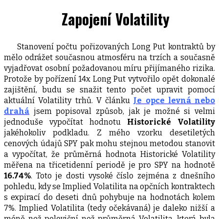
Zapojení Volatility
Stanovení počtu pořizovaných Long Put kontraktů by
mělo odrážet současnou atmosféru na trzích a současně
vyjadřovat osobní požadovanou míru přijímaného rizika.
Protože by pořízení 14x Long Put vytvořilo opět dokonalé
zajištění, budu se snažit tento počet upravit pomocí
aktuální Volatility trhů. V článku
Je opce levná nebo
drahá
jsem popisoval způsob, jak je možné si velmi
jednoduše vypočítat hodnotu
Historické Volatility
jakéhokoliv podkladu. Z mého vzorku desetiletých
cenových údajů SPY pak mohu stejnou metodou stanovit
a vypočítat, že průměrná hodnota Historické Volatility
měřena na třicetidenní periodě je pro SPY na hodnotě
16.74%
. Toto je dosti vysoké číslo zejména z dnešního
pohledu, kdy se Implied Volatilita na opčních kontraktech
s expirací do deseti dnů pohybuje na hodnotách kolem
7%. Implied Volatilita (tedy očekávaná) je daleko nižší a
méně než poloviční než průměrná Volatilita, která byla