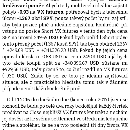
hedžovací poměr
. Abych tedy mohl zcela ideálně zajistit
pohyb
-0.93
na
VX futures
, potřeboval bych k takovému
úkonu
-1.367
akcií
SPY
, pouze takový počet by mi zajistil,
aby byla pozice plně a ideálně zajištěna. Konkrétně, při
vstupu do pozice Short VX futures v tento den byla cena
SPY na úrovni 249.69 USD. Pokud bych pořídil Short právě
tento přesný počet (1.367 kusů SPY), tak bych obdržel 1.367
* +249.69 USD = +341.326,23 USD. Pokud by jejich cena
opravdu klesla o -0.68 USD na cenu 249.01 USD a já bych
tyto akcie koupil zpět za -340.396,67 USD, zůstane mi
+929,56 USD, tedy přesně to, co činí rozdíl na VX futures
(+930 USD). Zdálo by se, že toto je ideální zajišťovací
situace, ale z praktického hlediska tomu tak v žádném
případě není. Ukážu konkrétně proč.
Od 1.1.2016 do dnešního dne (konec roku 2017) jsem se
rozhodl, že budu po celé dva roky tvrdošíjně každý čtvrtek
prodávat na Close nejbližší VX futures kontrakt a nechám
jej dovést až ke svému settlement ve středu následujícího
týdne a spoléhat, že se za tyto poslední tři dny života VX