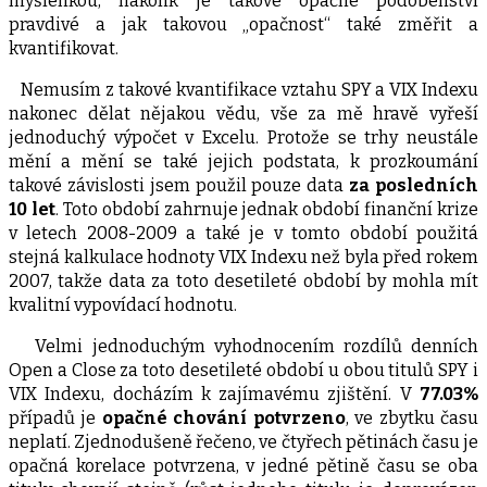
myšlenkou, nakolik je takové opačné podobenství
pravdivé a jak takovou „opačnost“ také změřit a
kvantifikovat.
Nemusím z takové kvantifikace vztahu SPY a VIX Indexu
nakonec dělat nějakou vědu, vše za mě hravě vyřeší
jednoduchý výpočet v Excelu. Protože se trhy neustále
mění a mění se také jejich podstata, k prozkoumání
takové závislosti jsem použil pouze data
za posledních
10 let
. Toto období zahrnuje jednak období finanční krize
v letech 2008-2009 a také je v tomto období použitá
stejná kalkulace hodnoty VIX Indexu než byla před rokem
2007, takže data za toto desetileté období by mohla mít
kvalitní vypovídací hodnotu.
Velmi jednoduchým vyhodnocením rozdílů denních
Open a Close za toto desetileté období u obou titulů SPY i
VIX Indexu, docházím k zajímavému zjištění. V
77.03%
případů je
opačné chování potvrzeno
, ve zbytku času
neplatí. Zjednodušeně řečeno, ve čtyřech pětinách času je
opačná korelace potvrzena, v jedné pětině času se oba