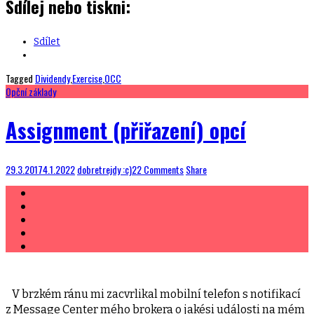
Sdílej nebo tiskni:
Sdílet
Tagged
Dividendy
,
Exercise
,
OCC
Opční základy
Assignment (přiřazení) opcí
29.3.2017
4.1.2022
dobretrejdy :c)
22 Comments
Share
V brzkém ránu mi zacvrlikal mobilní telefon s notifikací
z Message Center mého brokera o jakési události na mém