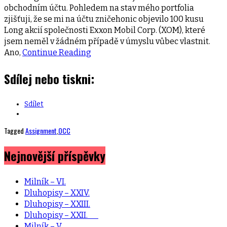
obchodním účtu. Pohledem na stav mého portfolia
zjišťuji, že se mi na účtu zničehonic objevilo 100 kusu
Long akcií společnosti Exxon Mobil Corp. (XOM), které
jsem neměl v žádném případě v úmyslu vůbec vlastnit.
Ano,
Continue Reading
Sdílej nebo tiskni:
Sdílet
Tagged
Assignment
,
OCC
Nejnovější příspěvky
Milník – VI.
Dluhopisy – XXIV.
Dluhopisy – XXIII.
Dluhopisy – XXII.
Milník – V.