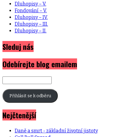
Dluhopisy – V.
Fondování – V.
Dluhopisy – IV.
Dluhopisy – III.
Dluhopisy – II.
Sleduj nás
Odebírejte blog emailem
E-
mailová
adresa
Přihlásit se k odběru
Nejčtenější
Daně a smrt - základní životní jistoty