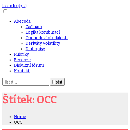
Dobré Trejdy :c)
Skip
to
content
Primary
Abeceda
Menu
Začínám
Logika kombinací
Obchodování událostí
Deriváty Volatility
Dluhopisy
Rubriky
Recenze
Diskuzní fórum
Kontakt
Vyhledávání
Štítek:
OCC
Home
OCC