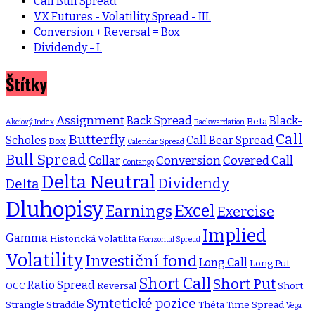
Call Bull Spread
VX Futures - Volatility Spread - III.
Conversion + Reversal = Box
Dividendy - I.
Štítky
Assignment
Back Spread
Black-
Beta
Akciový Index
Backwardation
Call
Butterfly
Scholes
Call Bear Spread
Box
Calendar Spread
Bull Spread
Conversion
Covered Call
Collar
Contango
Delta Neutral
Dividendy
Delta
Dluhopisy
Excel
Earnings
Exercise
Implied
Gamma
Historická Volatilita
Horizontal Spread
Volatility
Investiční fond
Long Call
Long Put
Short Call
Short Put
Ratio Spread
OCC
Reversal
Short
Syntetické pozice
Strangle
Straddle
Théta
Time Spread
Vega