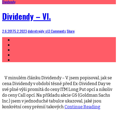
Dividendy
Dividendy – VI.
2.6.2017
5.2.2023
dobretrejdy :c)
3 Comments
Share
V minulém článku Dividendy – V. jsem popisoval, jak se
cena Dividendy v období těsně před Ex-Dividend Day ve
své plné výši promítá do ceny ITM Long Put opcí a nikoliv
do ceny Call opcí. Na příkladu akcie GS (Goldman Sachs
Inc.) jsem v jednoduché tabulce ukazoval, jaké jsou
konkrétní ceny prémií takových
Continue Reading