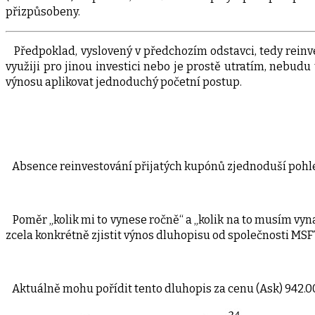
přizpůsobeny.
Předpoklad, vyslovený v předchozím odstavci, tedy reinv
využiji pro jinou investici nebo je prostě utratím, nebud
výnosu aplikovat jednoduchý početní postup.
Absence reinvestování přijatých kupónů zjednoduší pohl
Poměr „kolik mi to vynese ročně“ a „kolik na to musím v
zcela konkrétně zjistit výnos dluhopisu od společnosti MSF
Aktuálně mohu pořídit tento dluhopis za cenu (Ask) 942.00