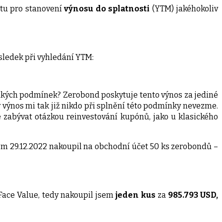
tu pro stanovení
výnosu do splatnosti
(YTM) jakéhokoliv
ýsledek při vyhledání YTM:
jakých podmínek? Zerobond poskytuje tento výnos za jediné
ý výnos mi tak již nikdo při splnění této podmínky nevezme.
 zabývat otázkou reinvestování kupónů, jako u klasického
jsem 29.12.2022 nakoupil na obchodní účet 50 ks zerobondů –
 Face Value, tedy nakoupil jsem
jeden kus
za
985.793 USD,