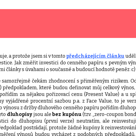
uje, a protože jsem si v tomto
předcházejícím článku
uděla
stice. Jak změřit investici do cenného papíru s pevným vý
mi články s úvahami o současné a budoucí hodnotě peněz :c)
é samozřejmě čekám zhodnocení s přiměřeným rizikem. O
) předpokladem, které budou definovat můj celkový výnos, 
pořídím za nějakou pořizovací cenu (Present Value) a u sp
ny vyjádřené procentní sazbou p.a. z Face Value, to je ve
o výnosu z držby dluhového cenného papíru pořídím dluhopis
yto
dluhopisy
jsou ale
bez kupónu
(tzv. „zero-coupon bond
tici do dluhopisu (první verze) neutratím, ale reinvestu
edpoklad postrádají, protože žádné kupóny k reinvestování 
i měření výnosů budou vycházet z podobných předpokladů