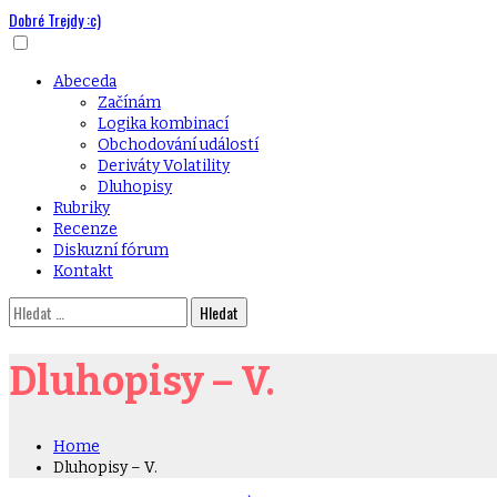
Dobré Trejdy :c)
Skip
to
content
Primary
Abeceda
Menu
Začínám
Logika kombinací
Obchodování událostí
Deriváty Volatility
Dluhopisy
Rubriky
Recenze
Diskuzní fórum
Kontakt
Vyhledávání
Dluhopisy – V.
Home
Dluhopisy – V.