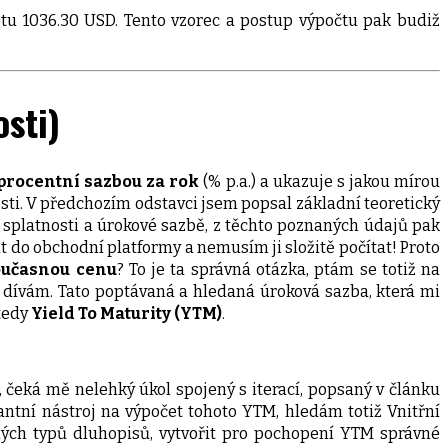
u 1036.30 USD. Tento vzorec a postup výpočtu pak budiž
osti)
procentní sazbou za rok
(% p.a.) a ukazuje s jakou mírou
osti. V předchozím odstavci jsem popsal základní teoretický
 splatnosti a úrokové sazbě, z těchto poznaných údajů pak
do obchodní platformy a nemusím ji složitě počítat! Proto
oučasnou cenu
? To je ta správná otázka, ptám se totiž na
e dívám. Tato poptávaná a hledaná úroková sazba, která mi
 tedy
Yield To Maturity (YTM)
.
eká mě nelehký úkol spojený s iterací, popsaný v článku
antní nástroj na výpočet tohoto YTM, hledám totiž Vnitřní
ných typů dluhopisů, vytvořit pro pochopení YTM správné