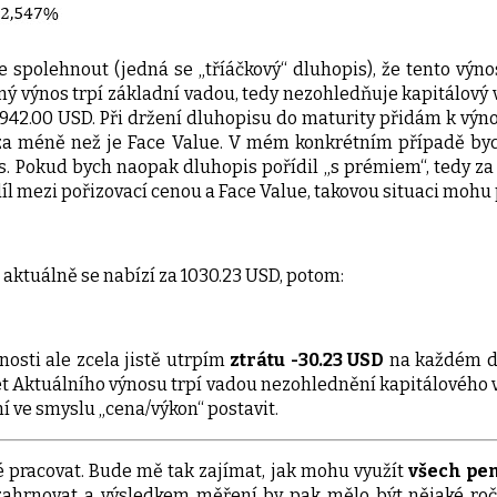
spolehnout (jedná se „tříáčkový“ dluhopis), že tento výno
ný výnos trpí základní vadou, tedy nezohledňuje kapitálový v
 942.00 USD. Při držení dluhopisu do maturity přidám k výno
dy za méně než je Face Value. V mém konkrétním případě by
 Pokud bych naopak dluhopis pořídil „s prémiem“, tedy za c
íl mezi pořizovací cenou a Face Value, takovou situaci mohu
aktuálně se nabízí za 1030.23 USD, potom:
tnosti ale zcela jistě utrpím
ztrátu -30.23 USD
na každém dr
čet Aktuálního výnosu trpí vadou nezohlednění kapitálového
 ve smyslu „cena/výkon“ postavit.
ké pracovat. Bude mě tak zajímat, jak mohu využít
všech pe
ahrnovat a výsledkem měření by pak mělo být nějaké ročn