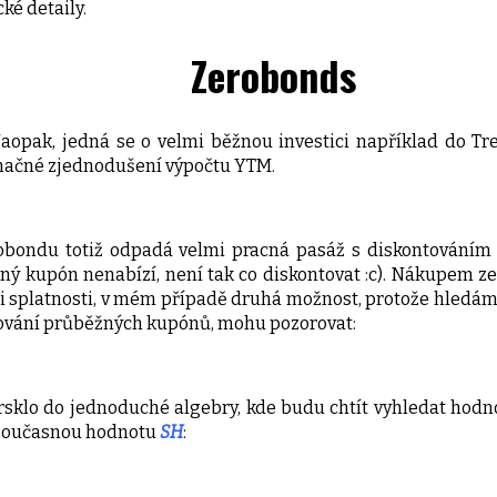
ké detaily.
Zerobonds
opak, jedná se o velmi běžnou investici například do Trea
značné zjednodušení výpočtu YTM.
bondu totiž odpadá velmi pracná pasáž s diskontováním k
dný kupón nenabízí, není tak co diskontovat :c). Nákupem z
i splatnosti, v mém případě druhá možnost, protože hledám v
tování průběžných kupónů, mohu pozorovat:
sklo do jednoduché algebry, kde budu chtít vyhledat hod
á současnou hodnotu
SH
: