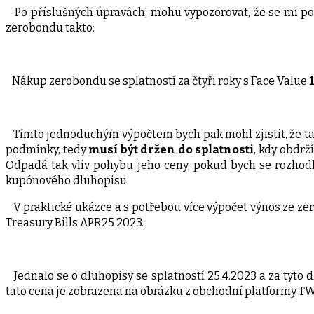
Po příslušných úpravách, mohu vypozorovat, že se mi po
zerobondu takto:
Nákup zerobondu se splatností za čtyři roky s Face Value
Tímto jednoduchým výpočtem bych pak mohl zjistit, že t
podmínky, tedy
musí být držen do splatnosti
, kdy obdrž
Odpadá tak vliv pohybu jeho ceny, pokud bych se rozhodl
kupónového dluhopisu.
V praktické ukázce a s potřebou více výpočet výnos ze zero
Treasury Bills APR25 2023.
Jednalo se o dluhopisy se splatností 25.4.2023 a za tyto 
tato cena je zobrazena na obrázku z obchodní platformy T