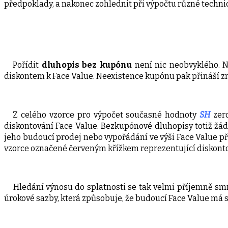
předpoklady, a nakonec zohlednit při výpočtu různé technic
Pořídit
dluhopis bez kupónu
není nic neobvyklého. Na
diskontem k Face Value. Neexistence kupónu pak přináší 
Z celého vzorce pro výpočet současné hodnoty
SH
zero
diskontování Face Value. Bezkupónové dluhopisy totiž žá
jeho budoucí prodej nebo vypořádání ve výši Face Value př
vzorce označené červeným křížkem reprezentující diskon
Hledání výnosu do splatnosti se tak velmi příjemně smr
úrokové sazby, která způsobuje, že budoucí Face Value m