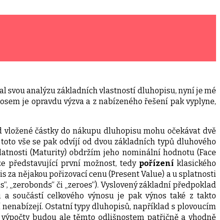
l svou analýzu základních vlastností dluhopisu, nyní je mé
nosem je opravdu výzva a z nabízeného řešení pak vyplyne,
d vložené částky do nákupu dluhopisu mohu očekávat dvě
toto vše se pak odvíjí od dvou základních typů dluhového
latnosti (Maturity) obdržím jeho nominální hodnotu (Face
rze představující první možnost, tedy
pořízení
klasického
 za nějakou pořizovací cenu (Present Value) a u splatnosti
s“, „zerobonds“ či „zeroes“). Vyslovený základní předpoklad
ji a součástí celkového výnosu je pak výnos také z takto
nenabízejí. Ostatní typy dluhopisů, například s plovoucím
, výpočty budou ale těmto odlišnostem patřičně a vhodně