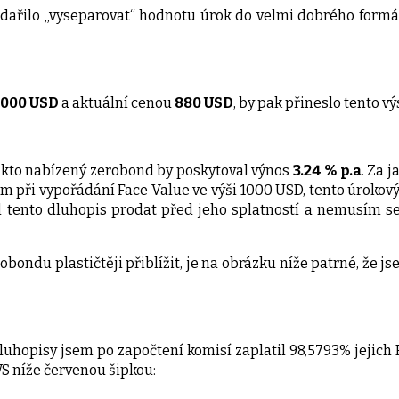
dařilo „vyseparovat“ hodnotu úrok do velmi dobrého formá
1000 USD
a aktuální cenou
880 USD
, by pak přineslo tento v
akto nabízený zerobond by poskytoval výnos
3.24 % p.a
. Za 
ím při vypořádání Face Value ve výši 1000 USD, tento úrokov
 tento dluhopis prodat před jeho splatností a nemusím se
bondu plastičtěji přiblížit, je na obrázku níže patrné, že 
dluhopisy jsem po započtení komisí zaplatil 98,5793% jejich
WS níže červenou šipkou: