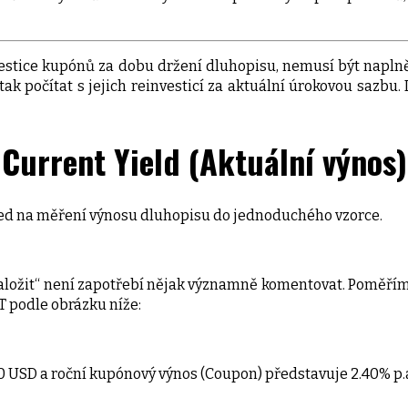
estice kupónů za dobu držení dluhopisu, nemusí být napln
u tak počítat s jejich reinvesticí za aktuální úrokovou sa
Current Yield (Aktuální výnos)
ed na měření výnosu dluhopisu do jednoduchého vzorce.
ynaložit“ není zapotřebí nějak významně komentovat. Poměří
T podle obrázku níže:
 USD a roční kupónový výnos (Coupon) představuje 2.40% p.a