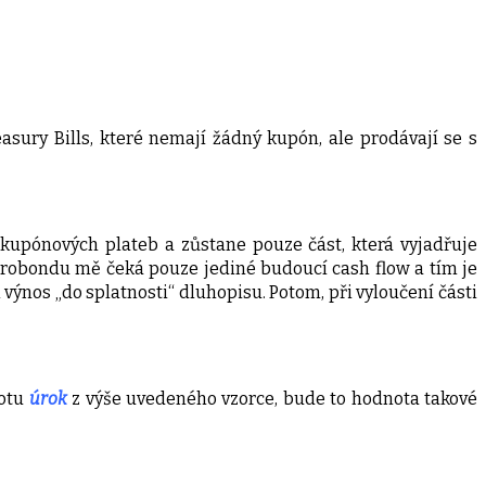
sury Bills, které nemají žádný kupón, ale prodávají se s
upónových plateb a zůstane pouze část, která vyjadřuje
erobondu mě čeká pouze jediné budoucí cash flow a tím je
ýnos „do splatnosti“ dluhopisu. Potom, při vyloučení části
notu
úrok
z výše uvedeného vzorce, bude to hodnota takové