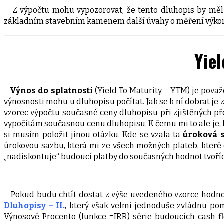
Z výpočtu mohu vypozorovat, že tento dluhopis by měl 
základním stavebním kamenem další úvahy o měření výko
Yiel
Výnos do splatnosti
(Yield To Maturity – YTM) je pova
výnosnosti mohu u dluhopisu počítat. Jak se k ní dobrat je
vzorec výpočtu současné ceny dluhopisu při zjištěných př
vypočítám současnou cenu dluhopisu. K čemu mi to ale je,
si musím položit jinou otázku. Kde se vzala ta
úroková 
úrokovou sazbu, která mi ze všech možných plateb, které 
„nadiskontuje“ budoucí platby do současných hodnot tvoříc
Pokud budu chtít dostat z výše uvedeného vzorce hodnot
Dluhopisy – II.
, který však velmi jednoduše zvládnu pom
Výnosové Procento (funkce =IRR) série budoucích cash f