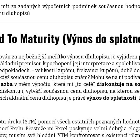
mít za zadaných výpočetních podmínek současnou hodnot
nu dluhopisů
d To Maturity (Výnos do splatn
žován za nejběžnější měřítko výnosu dluhopisu. Je vyjádřen
 základní premisou k pochopení její interpretace a spolehliv
edpokladech – velikosti kupónu, frekvenci kupónů, době do
 když současnou cenu dluhopisu znám? Mohu se na ni podívat 
sazba
v mém výpočtu, která mi „to celé“
diskontuje na s
diskontuji, vytváří současnou cenu dluhopisu, na kterou s
ích aktuální cenu dluhopisu je právě
výnos do splatnosti
,
u úroku (YTM) pomocí všech ostatních poznaných hodnot, č
ocí Exelu. Přestože mi Excel poskytuje velmi dobrý a eleg
low, musím své hledání YTM konfrontovat s existencí růz