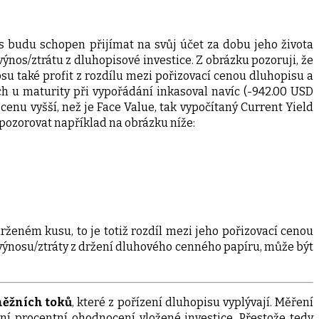
s budu schopen přijímat na svůj účet za dobu jeho života
ýnos/ztrátu z dluhopisové investice. Z obrázku pozoruji, že
su také profit z rozdílu mezi pořizovací cenou dluhopisu a
ch u maturity při vypořádání inkasoval navíc (-942.00 USD
enu vyšší, než je Face Value, tak vypočítaný Current Yield
 pozorovat například na obrázku níže:
ženém kusu, to je totiž rozdíl mezi jeho pořizovací cenou
 výnosu/ztráty z držení dluhového cenného papíru, může být
něžních toků
, které z pořízení dluhopisu vyplývají. Měření
í procentní ohodnocení vložené investice. Přestože tedy