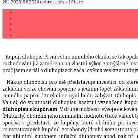
28.1.2023
18.8.2024
dobretrejdy :c)
Share
Kupuji dluhopis. První věta z minulého článku se tak opak
rozhodování již zaměřeno na vlastní výkon zamýšlené inve
proč jsem seriál o dluhopisech začal dvěma veskrze nudný
Nákup dluhopisu pro mě představuje investici, od kter
základní verze chování spojené s jedním (opět základním
cenného papíru, kterými se nyní budu zabývat. Dluhopis 
Value), do splatnosti dluhopisu kasíruji vyznačené kupó
dluhopisu s kupónem
. V druhé možnosti vývoje celkovéh
(Maturity) obdržím jeho nominální hodnotu (Face Value), t
spočívá v představě, že kupóny, které obdržím při inves
reinvestovaných kupónů, zerobondy (druhá verze) tento př
(variabilním) kupónem, inflační dluhopisy apod. pak př