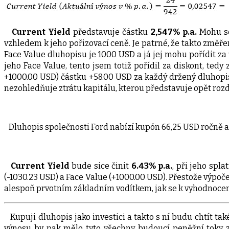
Current Yield
představuje částku
2,547% p.a.
Mohu se 
vzhledem k jeho pořizovací ceně. Je patrné, že takto změře
Face Value dluhopisu je 1000 USD a já jej mohu pořídit za
jeho Face Value, tento jsem totiž pořídil za diskont, te
+1000.00 USD) částku +58.00 USD za každý držený dluhopis.
nezohledňuje ztrátu kapitálu, kterou představuje opět rozd
Dluhopis společnosti Ford nabízí kupón 66,25 USD ročně a 
Current Yield
bude sice činit
6.43% p.a.
, při jeho spla
(-1030.23 USD) a Face Value (+1000.00 USD). Přestože výpo
alespoň prvotním základním vodítkem, jak se k vyhodnocení
Kupuji dluhopis jako investici a takto s ní budu chtít ta
výnosu by pak mělo tyto všechny budoucí peněžní toky z