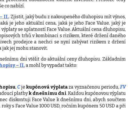
e co nabízí.
 II.
. Zjistit, jaký budu z nakoupeného dluhopisu mít výnos,
á je jeho aktuální cena, jaká je jeho Face Value, jaký je
 výplaty se splatností Face Value. Aktuální cena dluhopisu,
opisových trhů v kombinaci s rizikem, které držení daného
vech prodejce a nechci se nyní zabývat rizikem z držení
jak jej mohu stanovit.
nešnímu dni vtělit do aktuální ceny dluhopisu. Základním
hopisy – II.
a mohl by vypadat takto:
hopisu
,
C
je
kupónová výplata
za vyznačenou periodu,
FV
doucí platby
k dnešnímu dni
. Každou kupónovou výplatu
nakonec diskontuji Face Value k dnešnímu dni, abych součtem
i roky s Face Value 1000 USD, ročním kupónem 50 USD a při