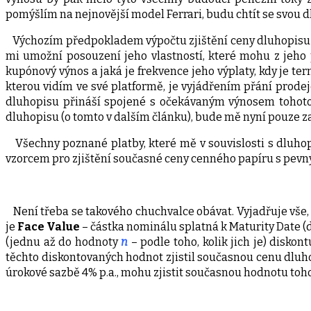
pomýšlím na nejnovější model Ferrari, budu chtít se svou d
Výchozím předpokladem výpočtu zjištění ceny dluhopisu 
mi umožní posouzení jeho vlastností, které mohu z jeho p
kupónový výnos a jaká je frekvence jeho výplaty, kdy je te
kterou vidím ve své platformě, je vyjádřením přání prode
dluhopisu přináší spojené s očekávaným výnosem tohoto 
dluhopisu (o tomto v dalším článku), bude mě nyní pouze z
Všechny poznané platby, které mě v souvislosti s dluhop
vzorcem pro zjištění současné ceny cenného papíru s pev
Není třeba se takového chuchvalce obávat. Vyjadřuje vše,
je
Face Value
– částka nominálu splatná k Maturity Date (d
(jednu až do hodnoty
n
– podle toho, kolik jich je) disko
těchto diskontovaných hodnot zjistil současnou cenu dluh
úrokové sazbě 4% p.a., mohu zjistit současnou hodnotu toho