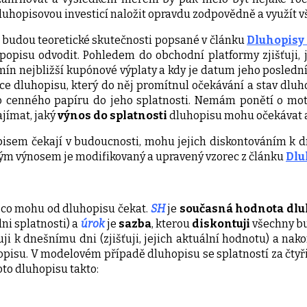
luhopisovou investicí naložit opravdu zodpovědně a využít vš
budou teoretické skutečnosti popsané v článku
Dluhopisy –
opisu odvodit. Pohledem do obchodní platformy zjišťuji, jak
rmín nejbližší kupónové výplaty a kdy je datum jeho poslední
jce dluhopisu, který do něj promítnul očekávání a stav dluh
cenného papíru do jeho splatnosti. Nemám ponětí o moti
ajímat, jaký
výnos do splatnosti
dluhopisu mohu očekávat a 
isem čekají v budoucnosti, mohu jejich diskontováním k d
ným výnosem je modifikovaný a upravený vzorec z článku
Dlu
 co mohu od dluhopisu čekat.
SH
je
současná hodnota dlu
ni splatnosti) a
úrok
je
sazba
, kterou
diskontuji
všechny bu
ntuji k dnešnímu dni (zjišťuji, jejich aktuální hodnotu) a 
opisu. V modelovém případě dluhopisu se splatností za čtyř
to dluhopisu takto: