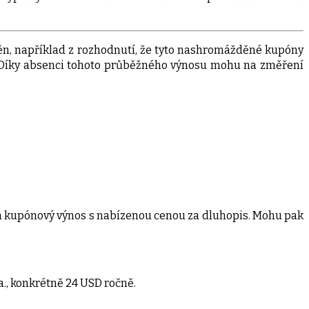
ěn, například z rozhodnutí, že tyto nashromážděné kupóny
zbu. Díky absenci tohoto průběžného výnosu mohu na změření
m kupónový výnos s nabízenou cenou za dluhopis. Mohu pak
., konkrétně 24 USD ročně.