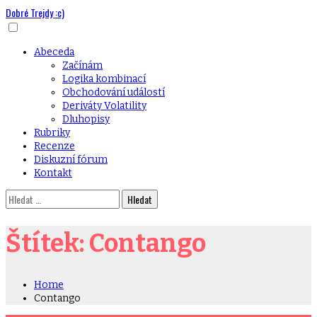
Dobré Trejdy :c)
Skip
to
content
Primary
Abeceda
Menu
Začínám
Logika kombinací
Obchodování událostí
Deriváty Volatility
Dluhopisy
Rubriky
Recenze
Diskuzní fórum
Kontakt
Vyhledávání
Štítek:
Contango
Home
Contango