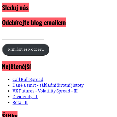
Sleduj nás
Odebírejte blog emailem
E-
mailová
adresa
Přihlásit se k odběru
Nejčtenější
Call Bull Spread
Daně a smrt - základní životní jistoty
VX Futures - Volatility Spread - III.
Dividendy - I.
Beta - II.
Štítky