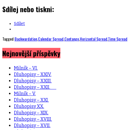
Sdílej nebo tiskni:
Sdílet
Tagged
Backwardation
,
Calendar Spread
,
Contango
,
Horizontal Spread
,
Time Spread
Nejnovější příspěvky
Milník – VI.
Dluhopisy – XXIV.
Dluhopisy – XXIII.
Dluhopisy – XXII.
Milník – V.
Dluhopisy – XXI.
Dluhopisy XX.
Dluhopisy – XIX.
Dluhopisy – XVIII.
Dluhopisy – XVII.