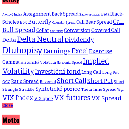
Assignment
Back Spread
Black-
Beta
Akciový Index
Backwardation
Call
Butterfly
Scholes
Call Bear Spread
Box
Calendar Spread
Bull Spread
Conversion
Covered Call
Collar
Contango
Delta Neutral
Dividendy
Delta
Dluhopisy
Excel
Earnings
Exercise
Implied
Gamma
Historická Volatilita
Horizontal Spread
Volatility
Investiční fond
Long Call
Long Put
Short Call
Short Put
Ratio Spread
OCC
Reversal
Short
Syntetické pozice
Strangle
Straddle
Théta
Time Spread
Vega
VX futures
VIX Index
VX Spread
VIX opce
Close
Motto