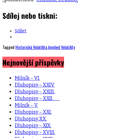
Sdílej nebo tiskni:
Sdílet
Tagged
Historická Volatilita
,
Implied Volatility
Nejnovější příspěvky
Milník – VI.
Dluhopisy – XXIV.
Dluhopisy – XXIII.
Dluhopisy – XXII.
Milník – V.
Dluhopisy – XXI.
Dluhopisy XX.
Dluhopisy – XIX.
Dluhopisy – XVIII.