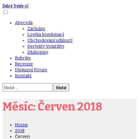
Dobré Trejdy :c)
Skip
to
content
Primary
Abeceda
Menu
Začínám
Logika kombinací
Obchodování událostí
Deriváty Volatility
Dluhopisy
Rubriky
Recenze
Diskuzní fórum
Kontakt
Vyhledávání
Měsíc:
Červen 2018
Home
2018
Červen