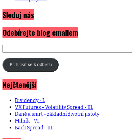
Sleduj nás
Odebírejte blog emailem
E-
mailová
adresa
Přihlásit se k odběru
Nejčtenější
Dividendy - I.
VX Futures - Volatility Spread - III.
Daně a smrt - základní životní jistoty
Milník - VI.
Back Spread - III.