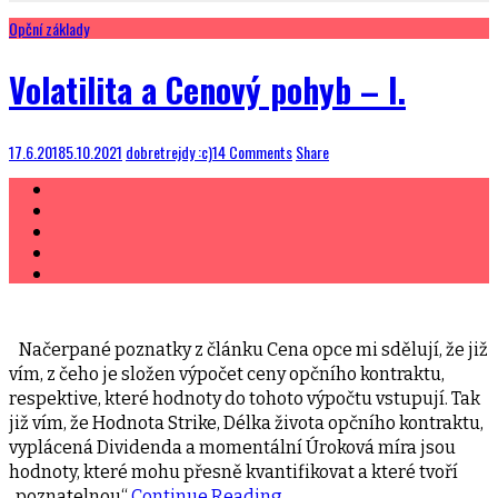
Opční základy
Volatilita a Cenový pohyb – I.
17.6.2018
5.10.2021
dobretrejdy :c)
14 Comments
Share
Načerpané poznatky z článku Cena opce mi sdělují, že již
vím, z čeho je složen výpočet ceny opčního kontraktu,
respektive, které hodnoty do tohoto výpočtu vstupují. Tak
již vím, že Hodnota Strike, Délka života opčního kontraktu,
vyplácená Dividenda a momentální Úroková míra jsou
hodnoty, které mohu přesně kvantifikovat a které tvoří
„poznatelnou“
Continue Reading