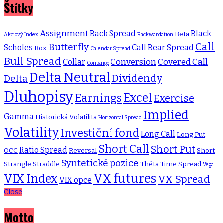
Štítky
Assignment
Back Spread
Black-
Beta
Akciový Index
Backwardation
Call
Butterfly
Scholes
Call Bear Spread
Box
Calendar Spread
Bull Spread
Conversion
Covered Call
Collar
Contango
Delta Neutral
Dividendy
Delta
Dluhopisy
Excel
Earnings
Exercise
Implied
Gamma
Historická Volatilita
Horizontal Spread
Volatility
Investiční fond
Long Call
Long Put
Short Call
Short Put
Ratio Spread
OCC
Reversal
Short
Syntetické pozice
Strangle
Straddle
Théta
Time Spread
Vega
VX futures
VIX Index
VX Spread
VIX opce
Close
Motto