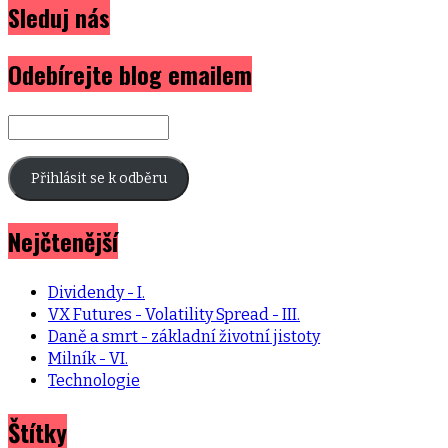
Sleduj nás
Odebírejte blog emailem
E-
mailová
adresa
Přihlásit se k odběru
Nejčtenější
Dividendy - I.
VX Futures - Volatility Spread - III.
Daně a smrt - základní životní jistoty
Milník - VI.
Technologie
Štítky