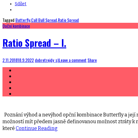
Sdílet
Tagged
Butterfly
,
Call Bull Spread
,
Ratio Spread
Opční kombinace
Ratio Spread – I.
2.11.2018
18.9.2022
dobretrejdy :c)
Leave a comment
Share
Poznání výhod a nevýhod opční kombinace Butterfly a její
možností mít předem jasně definovanou možnost ztráty k 
které
Continue Reading