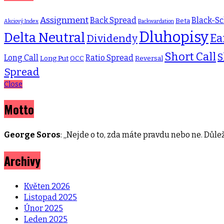
Assignment
Back Spread
Black-Sc
Beta
Akciový Index
Backwardation
Dluhopisy
Delta Neutral
Ea
Dividendy
Short Call
S
Long Call
Ratio Spread
Long Put
OCC
Reversal
Spread
Close
Motto
George Soros
: „Nejde o to, zda máte pravdu nebo ne. Důleži
Archivy
Květen 2026
Listopad 2025
Únor 2025
Leden 2025