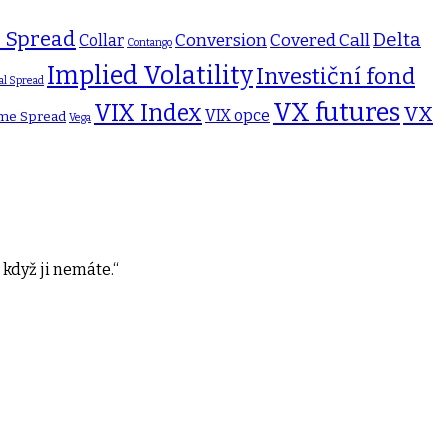
l Spread
Delta
Conversion
Covered Call
Collar
Contango
Implied Volatility
Investiční fond
al Spread
VX futures
VIX Index
VX
VIX opce
me Spread
Vega
 když ji nemáte.“