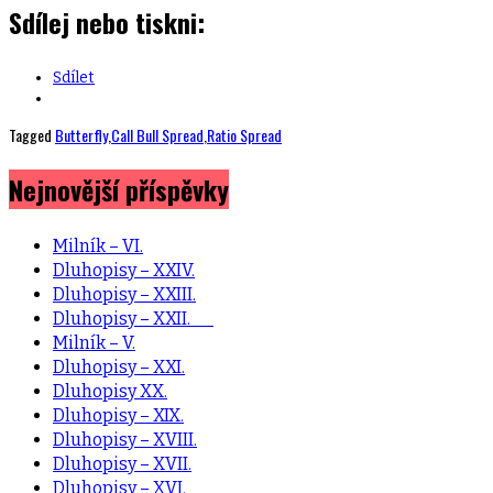
Sdílej nebo tiskni:
Sdílet
Tagged
Butterfly
,
Call Bull Spread
,
Ratio Spread
Nejnovější příspěvky
Milník – VI.
Dluhopisy – XXIV.
Dluhopisy – XXIII.
Dluhopisy – XXII.
Milník – V.
Dluhopisy – XXI.
Dluhopisy XX.
Dluhopisy – XIX.
Dluhopisy – XVIII.
Dluhopisy – XVII.
Dluhopisy – XVI.