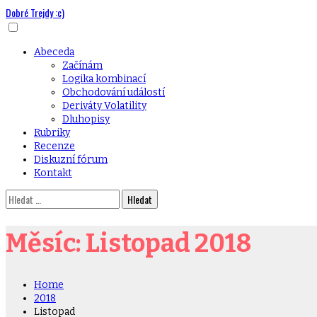
Dobré Trejdy :c)
Skip
to
content
Primary
Abeceda
Menu
Začínám
Logika kombinací
Obchodování událostí
Deriváty Volatility
Dluhopisy
Rubriky
Recenze
Diskuzní fórum
Kontakt
Vyhledávání
Měsíc:
Listopad 2018
Home
2018
Listopad