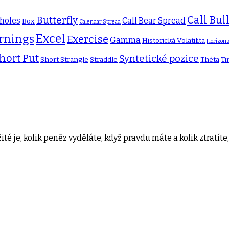
Call Bul
Butterfly
holes
Call Bear Spread
Box
Calendar Spread
Excel
rnings
Exercise
Gamma
Historická Volatilita
Horizont
hort Put
Syntetické pozice
Short Strangle
Straddle
Théta
Ti
té je, kolik peněz vyděláte, když pravdu máte a kolik ztratíte,