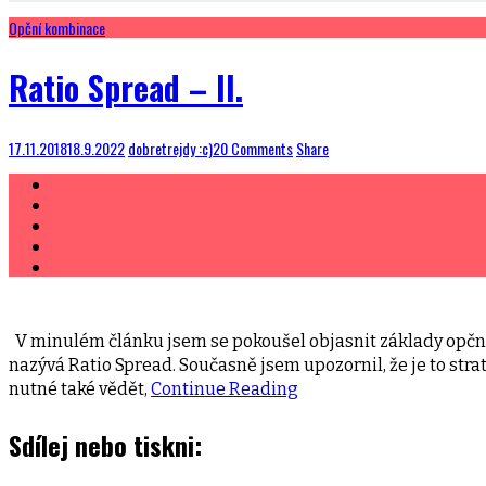
Opční kombinace
Ratio Spread – II.
17.11.2018
18.9.2022
dobretrejdy :c)
20 Comments
Share
V minulém článku jsem se pokoušel objasnit základy opční
nazývá Ratio Spread. Současně jsem upozornil, že je to st
nutné také vědět,
Continue Reading
Sdílej nebo tiskni: