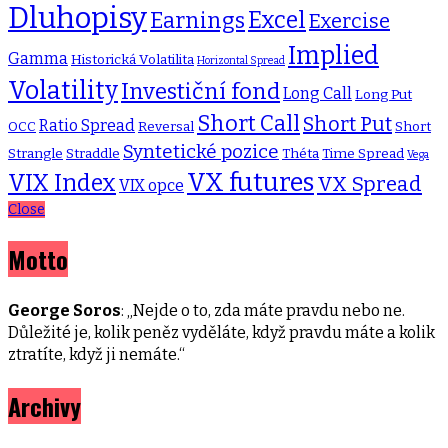
Dluhopisy
Excel
Earnings
Exercise
Implied
Gamma
Historická Volatilita
Horizontal Spread
Volatility
Investiční fond
Long Call
Long Put
Short Call
Short Put
Ratio Spread
OCC
Reversal
Short
Syntetické pozice
Strangle
Straddle
Théta
Time Spread
Vega
VX futures
VIX Index
VX Spread
VIX opce
Close
Motto
George Soros
: „Nejde o to, zda máte pravdu nebo ne.
Důležité je, kolik peněz vyděláte, když pravdu máte a kolik
ztratíte, když ji nemáte.“
Archivy