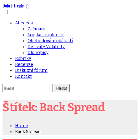
Dobré Trejdy :c)
Skip
to
content
Primary
Abeceda
Menu
Začínám
Logika kombinací
Obchodování událostí
Deriváty Volatility
Dluhopisy
Rubriky
Recenze
Diskuzní fórum
Kontakt
Vyhledávání
Štítek:
Back Spread
Home
Back Spread