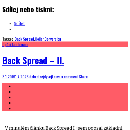
Sdílej nebo tiskni:
Sdílet
Tagged
Back Spread
,
Collar
,
Conversion
Opční kombinace
Back Spread – II.
3.1.2019
1.7.2023
dobretrejdy :c)
Leave a comment
Share
V minulém článku Back Spread I. jsem popsal základní