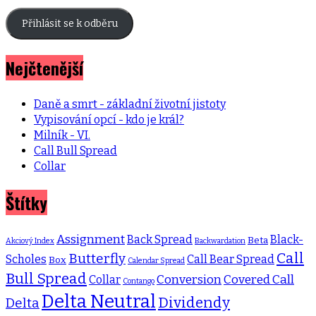
mailová
adresa
Přihlásit se k odběru
Nejčtenější
Daně a smrt - základní životní jistoty
Vypisování opcí - kdo je král?
Milník - VI.
Call Bull Spread
Collar
Štítky
Assignment
Back Spread
Black-
Beta
Akciový Index
Backwardation
Call
Butterfly
Scholes
Call Bear Spread
Box
Calendar Spread
Bull Spread
Conversion
Covered Call
Collar
Contango
Delta Neutral
Dividendy
Delta