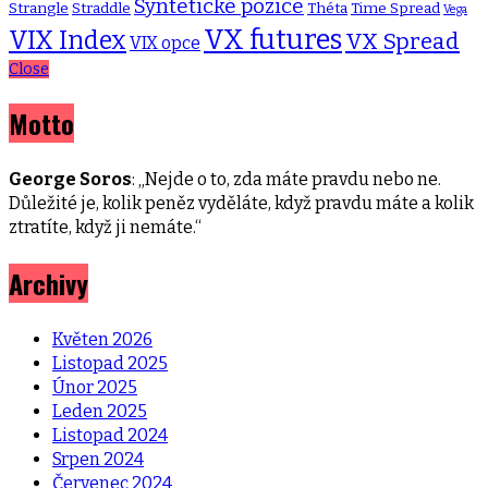
Syntetické pozice
Strangle
Straddle
Théta
Time Spread
Vega
VX futures
VIX Index
VX Spread
VIX opce
Close
Motto
George Soros
: „Nejde o to, zda máte pravdu nebo ne.
Důležité je, kolik peněz vyděláte, když pravdu máte a kolik
ztratíte, když ji nemáte.“
Archivy
Květen 2026
Listopad 2025
Únor 2025
Leden 2025
Listopad 2024
Srpen 2024
Červenec 2024