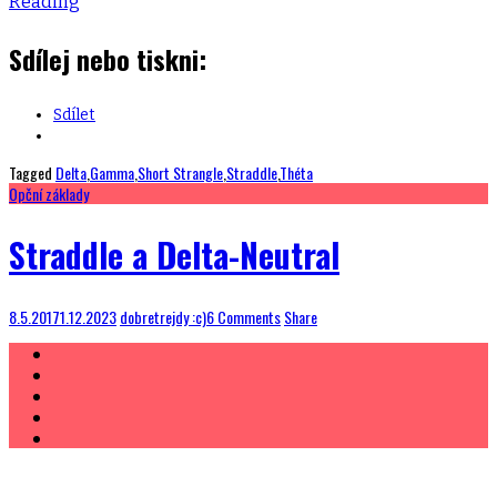
Reading
Sdílej nebo tiskni:
Sdílet
Tagged
Delta
,
Gamma
,
Short Strangle
,
Straddle
,
Théta
Opční základy
Straddle a Delta-Neutral
8.5.2017
1.12.2023
dobretrejdy :c)
6 Comments
Share