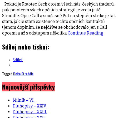
Pokud je Praotec Čech otcem všech nás, českých traderů,
pak praotcem všech opčních strategií je zcela jistě
Straddle. Opce Call a současně Put na stejném strike je tak
stará, jak je stará existence těchto opčních kontraktů
(jenom doplním, že nejdříve se obchodovalo jen s Call
opcemi a až s odstupem několika
Continue Reading
Sdílej nebo tiskni:
Sdílet
Tagged
Delta
,
Straddle
Nejnovější příspěvky
Milník – VI.
Dluhopisy – XXIV.
Dluhopisy – XXIII.
Dluhopisy – XXII.