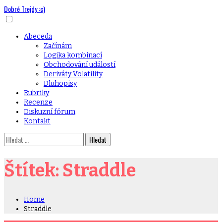
Dobré Trejdy :c)
Skip
to
content
Primary
Abeceda
Menu
Začínám
Logika kombinací
Obchodování událostí
Deriváty Volatility
Dluhopisy
Rubriky
Recenze
Diskuzní fórum
Kontakt
Vyhledávání
Štítek:
Straddle
Home
Straddle