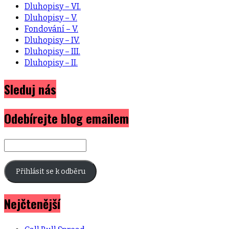
Dluhopisy – VI.
Dluhopisy – V.
Fondování – V.
Dluhopisy – IV.
Dluhopisy – III.
Dluhopisy – II.
Sleduj nás
Odebírejte blog emailem
E-
mailová
adresa
Přihlásit se k odběru
Nejčtenější