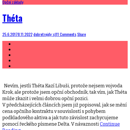
Opční základy
Théta
25.6.2017
8.11.2022
dobretrejdy :c)
11 Comments
Share
Nevím, jestli Théta Kazí Libuši, protože nejsem vojvoda
Krok, ale protože jsem opční obchodník, tak vím, jak Théta
může zkazit i velmi dobrou opční pozici.
V předcházejících článcích jsem již popisoval, jak se mění
cena opčního kontraktu v souvislostí s pohybem
podkladového aktiva a jak tuto závislost zachycujeme
pomocí řeckého písmene Delta. V návaznosti
Continue