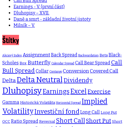
Call Bull Spread
Earnings - V. (první část)
Dluhopisy – XVII.
Daně a smrt - základní životní jistoty
Milník – V.
Štítky
Assignment
Back Spread
Black-
Beta
Akciový Index
Backwardation
Call
Butterfly
Scholes
Call Bear Spread
Box
Calendar Spread
Bull Spread
Conversion
Covered Call
Collar
Contango
Delta Neutral
Dividendy
Delta
Dluhopisy
Excel
Earnings
Exercise
Implied
Gamma
Historická Volatilita
Horizontal Spread
Volatility
Investiční fond
Long Call
Long Put
Short Call
Short Put
Ratio Spread
OCC
Reversal
Short