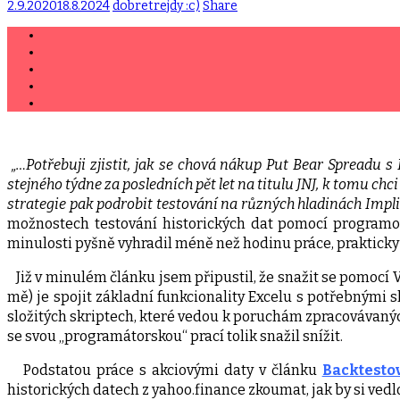
2.9.2020
18.8.2024
dobretrejdy :c)
Share
„…Potřebuji zjistit, jak se chová nákup Put Bear Spreadu s
stejného týdne za posledních pět let na titulu JNJ, k tomu chci
strategie pak podrobit testování na různých hladinách Impli
možnostech testování historických dat pomocí programov
minulosti pyšně vyhradil méně než hodinu práce, prakticky
Již v minulém článku jsem připustil, že snažit se pomocí 
mě) je spojit základní funkcionality Excelu s potřebnými sk
složitých skriptech, které vedou k poruchám zpracovávaný
se svou „programátorskou“ prací tolik snažil snížit.
Podstatou práce s akciovými daty v článku
Backtestov
historických datech z yahoo.finance zkoumat, jak by si vedl