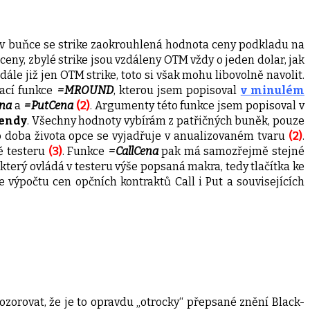
k v buňce se strike zaokrouhlená hodnota ceny podkladu na
ceny, zbylé strike jsou vzdáleny OTM vždy o jeden dolar, jak
dále již jen OTM strike, toto si však mohu libovolně navolit.
vací funkce
=MROUND
, kterou jsem popisoval
v minulém
ena
a
=PutCena
(2)
. Argumenty této funkce jsem popisoval v
dendy
. Všechny hodnoty vybírám z patřičných buněk, pouze
 doba života opce se vyjadřuje v anualizovaném tvaru
(2)
.
ě testeru
(3)
. Funkce
=CallCena
pak má samozřejmě stejné
terý ovládá v testeru výše popsaná makra, tedy tlačítka ke
ýpočtu cen opčních kontraktů Call i Put a souvisejících
ozorovat, že je to opravdu „otrocky“ přepsané znění Black-