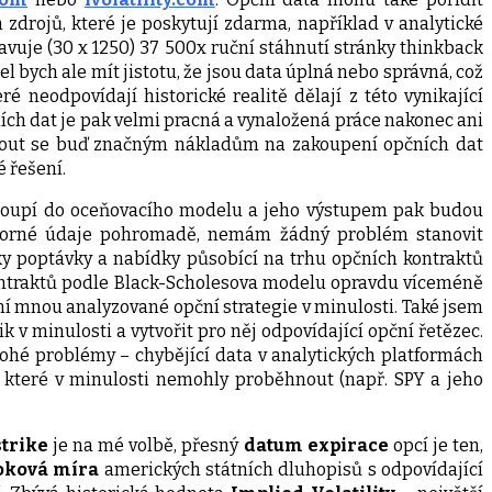
h zdrojů, které je poskytují zdarma, například v analytické
avuje (30 x 1250) 37 500x ruční stáhnutí stránky thinkback
bych ale mít jistotu, že jsou data úplná nebo správná, což
é neodpovídají historické realitě dělají z této vynikající
ích dat je pak velmi pracná a vynaložená práce nakonec ani
out se buď značným nákladům na zakoupení opčních dat
 řešení.
vstoupí do oceňovacího modelu a jeho výstupem pak budou
notvorné údaje pohromadě, nemám žádný problém stanovit
ky poptávky a nabídky působící na trhu opčních kontraktů
kontraktů podle Black-Scholesova modelu opravdu víceméně
í mnou analyzované opční strategie v minulosti. Také jsem
 v minulosti a vytvořit pro něj odpovídající opční řetězec.
hé problémy – chybějící data v analytických platformách
 které v minulosti nemohly proběhnout (např. SPY a jeho
trike
je na mé volbě, přesný
datum expirace
opcí je ten,
oková míra
amerických státních dluhopisů s odpovídající