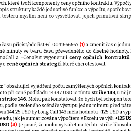
 které tvoří komponenty ceny opčního kontraktu. Výpočty j
popis struktury každé jednotlivé funkce a výpočtu, spotřebov
testeru myslím není co vysvětlovat, jejich primitivní skr
času přičíst/odečíst +/- 0.041666667
(1)
a změnit čas o jednu
dné minuty ve tvaru času převedeného do číselné hodnoty. 
enaCall a =CenaPut vygenerují
ceny opčních kontraktů
y o
ceně opčních strategií
, které chci otestovat.
tr“
obsahující vyjádření počtu zamýšlených opčních kontrakt
oto při ceně podkladu 143.47 USD je tímto
strike 143
, u něj
 u
strike 146.
Mohu pak konstatovat, že bych byl schopen teor
eru, podle zvoleného scénáře výstupu jednu minutu před pát
rovni 144.25 USD by Long Call 143 měla hodnotu +125 USD a vyp
readu, jak je sumarizována výpočtem v Excelu ve výši
+125 
 USD
(4)
.
Je jasné, že mohu vytvářet na těchto strike libovo