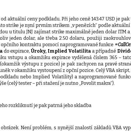
od aktuální ceny podkladu. Při jeho ceně 143.47 USD je pa
to strike je nyní prvním strikem „v penězích“ podle aktuální 
udou u titulu JNJ zajímat strike maximálně jeden dolar ITM a 
oliv jeden dolar, ale třeba 2.50 dolaru, použiji zaokrouhlo
na opčního kontraktu pomocí naprogramované funkce
=CallC
a
do expirace,
Úroky, Implied Volatilita
a případné
Divi
ku vstupu a okamžiku expirace vydělená číslem 365 – tato
(okamžik výstupu z pozice) je pak zachycen na pravé stran
něk v okamžiku vystoupení z opční pozice. Celý VBA skript, k
kladu nebo Implied Volatility) a naprogramované funkce v
 (celý tester – při stažení je nutno „Povolit makra“).
eho rozkliknutí je pak patrná jeho skladba
í obrázek. Není problém, s nynější znalostí základů VBA vyp