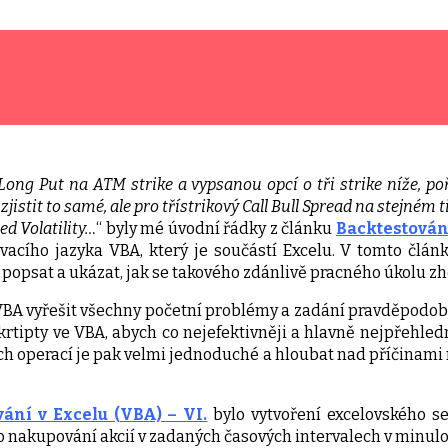
 Long Put na ATM strike a vypsanou opcí o tři strike níže, p
 zjistit to samé, ale pro třístrikový Call Bull Spread na stejném
ed Volatility…
“ byly mé úvodní řádky z článku
Backtestování
acího jazyka VBA, který je součástí Excelu. V tomto člán
 popsat a ukázat, jak se takového zdánlivě pracného úkolu 
VBA vyřešit všechny početní problémy a zadání pravděpodobn
rtipty ve VBA, abych co nejefektivněji a hlavně nejpřehledně
ch operací je pak velmi jednoduché a hloubat nad příčinami
ání v Excelu (VBA) – VI.
bylo vytvoření excelovského se
o nakupování akcií v zadaných časových intervalech v minulos