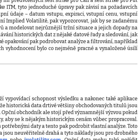
mi předvolených šest strike pro Call a šest strike pro Put
ke ITM, tyto jednoduché úpravy pak závisí na požadavcích
pní údaje – datum vstupu, expiraci, vstupní cenu, vstupní
ní Implied Volatilitě, pak vypozorovat, jak by se zadanému
 a modelovat nejrůznější tržní situace a jejich dopady na
ání historických dat z nějaké datové řady a sledování, jak
é opakování pak podrobovat analýze a filtrování, například
ich vyhodnocení bylo co nejméně pracné a vynaložené úsilí
eží vypovídací schopnost výsledku a nakonec také aplikace
e historická data drtivé většiny obchodovaných titulů jsou
. Opční obchodník ale stojí před významnější výzvou pokud
ty, aby se k nějakým historickým cenám vůbec propracoval.
 potřebnými daty a tento pak podrobit vlastní analýze. Toto
a jsou neuvěřitelně drahá a tyto náklady jsou pro drobného
com
nebo
ivolatility.com
. Opční data mohu také pořídit