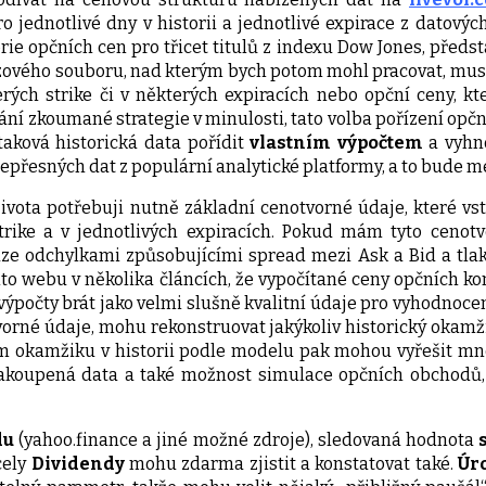
o jednotlivé dny v historii a jednotlivé expirace z datovýc
rie opčních cen pro třicet titulů z indexu Dow Jones, předst
ázového souboru, nad kterým bych potom mohl pracovat, musel 
ých strike či v některých expiracích nebo opční ceny, kter
ání zkoumané strategie v minulosti, tato volba pořízení opčn
 taková historická data pořídit
vlastním výpočtem
a vyhn
přesných dat z populární analytické platformy, a to bude mé
ivota potřebuji nutně základní cenotvorné údaje, které 
 strike a v jednotlivých expiracích. Pokud mám tyto ce
uze odchylkami způsobujícími spread mezi Ask a Bid a tla
mto webu v několika článcích, že vypočítané ceny opčních 
očty brát jako velmi slušně kvalitní údaje pro vyhodnocen
tvorné údaje, mohu rekonstruovat jakýkoliv historický okamžik
m okamžiku v historii podle modelu pak mohou vyřešit mno
zakoupená data a také možnost simulace opčních obchodů,
du
(yahoo.finance a jiné možné zdroje), sledovaná hodnota
s
cely
Dividendy
mohu zdarma zjistit a konstatovat také.
Úr