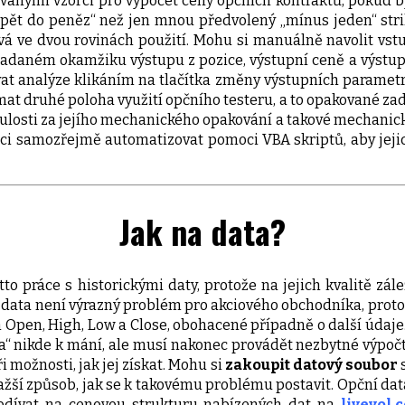
anými vzorci pro výpočet ceny opčních kontraktů, pokud by 
ápět do peněz“ než jen mnou předvolený „mínus jeden“ stri
vá ve dvou rovinách použití. Mohu si manuálně navolit vstu
 zadaném okamžiku výstupu z pozice, výstupní ceně a výstup
t analýze klikáním na tlačítka změny výstupních parametrů
t druhé poloha využití opčního testeru, a to opakované zadáv
inulosti za jejího mechanického opakování a takové mechanick
y chci samozřejmě automatizovat pomoci VBA skriptů, aby jej
Jak na data?
to práce s historickými daty, protože na jejich kvalitě zál
á data není výrazný problém pro akciového obchodníka, protož
Open, High, Low a Close, obohacené případně o další údaje
ma“ nikde k mání, ale musí nakonec provádět nezbytné výpoč
i možnosti, jak jej získat. Mohu si
zakoupit datový soubor
s
ražší způsob, jak se k takovému problému postavit. Opční dat
podívat na cenovou strukturu nabízených dat na
livevol.