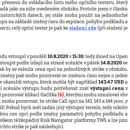
e přenesu do ovládacího listu mého opčního testeru, který
ypadá jako na níže uvedeném obrázku. Protože jsem v článku
historických datech, jej stále mohu použít na jednoduché
stupu na základě změny času do expirace, pohybu podkladu a
rzi, celý opční tester je pak ke
stažení zde
(při stažení je
odu vstoupil v pondělí
10.8.2020
v
15:30
, tedy ihned na Open
stoupit podle údajů na straně scénáře v pátek
14.8.2020
ve
 by se měnila cena opcí na jednotlivých strike v obrázku,
é změny pak mohu pozorovat se změnou času nejen o jeden
) v okamžik vstupu, která mohla být například
143.47 USD
a
ní scénáře výstupu budu potřebovat znát
výstupní cenu
v
 pozorovat klikací tlačítka
(6),
kterými mohu simulovat vliv
u pozorovat, že strike Call opcí na 142, 143 a 144 jsou „v
SD. Pokud bych měl zadán jiný výstupní termín, tedy nikoliv
 změnu cen opcí podle změny parametrů pohybu podkladu a
 celkem těžkopádný Risk Navigator platformy TWS a lze jimi
hto strike je pak následující.