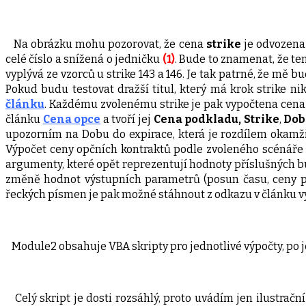
Na obrázku mohu pozorovat, že cena
strike
je odvozena 
celé číslo a snížená o jedničku
(1)
. Bude to znamenat, že ten
vyplývá ze vzorců u strike 143 a 146. Je tak patrné, že mě b
Pokud budu testovat dražší titul, který má krok strike nik
článku
. Každému zvolenému strike je pak vypočtena ce
článku
Cena opce
a tvoří jej
Cena podkladu, Strike
,
Dob
upozorním na Dobu do expirace, která je rozdílem okamži
Výpočet ceny opčních kontraktů podle zvoleného scénáře 
argumenty, které opět reprezentují hodnoty příslušných bu
změně hodnot výstupních parametrů (posun času, ceny pod
řeckých písmen je pak možné stáhnout z odkazu v článku výše
Module2 obsahuje VBA skripty pro jednotlivé výpočty, po j
Celý skript je dosti rozsáhlý, proto uvádím jen ilustračn