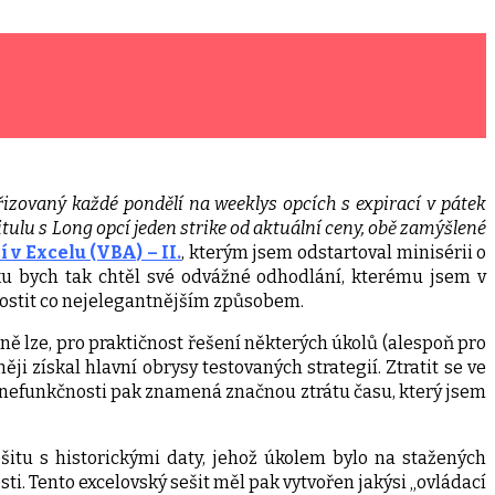
ořizovaný každé pondělí na weeklys opcích s expirací v pátek
 titulu s Long opcí jeden strike od aktuální ceny, obě zamýšlené
 v Excelu (VBA) – II.
, kterým jsem odstartoval minisérii o
ku bych tak chtěl své odvážné odhodlání, kterému jsem v
zhostit co nejelegantnějším způsobem.
ě lze, pro praktičnost řešení některých úkolů (alespoň pro
ji získal hlavní obrysy testovaných strategií. Ztratit se ve
 nefunkčnosti pak znamená značnou ztrátu času, který jsem
šitu s historickými daty, jehož úkolem bylo na stažených
ti. Tento excelovský sešit měl pak vytvořen jakýsi „ovládací