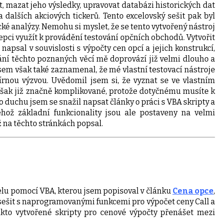
, mazat jeho výsledky, upravovat databázi historických dat
dalších akciových tickerů. Tento excelovský sešit pak byl
é analýzy. Nemohu si myslet, že se tento vytvořený nástroj
pci využít k provádění testování opčních obchodů. Vytvořit
sal v souvislosti s výpočty cen opcí a jejich konstrukcí,
ní těchto poznaných věcí mě doprovází již velmi dlouho a
m však také zaznamenal, že mé vlastní testovací nástroje
írnou výzvou. Uvědomil jsem si, že vyznat se ve vlastním
 však již značně komplikované, protože dotyčnému musíte k
 duchu jsem se snažil napsat články o práci s VBA skripty a
ehož základní funkcionality jsou ale postaveny na velmi
ž na těchto stránkách popsal.
elu pomocí VBA, kterou jsem popisoval v článku
Cena opce
,
ký sešit s naprogramovanými funkcemi pro výpočet ceny Call a
kto vytvořené skripty pro cenové výpočty přenášet mezi