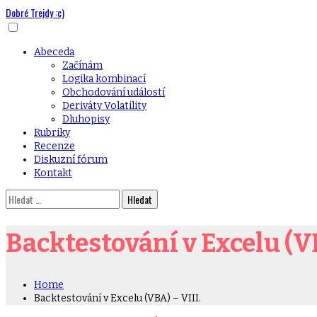
Dobré Trejdy :c)
Skip
to
content
Primary
Abeceda
Menu
Začínám
Logika kombinací
Obchodování událostí
Deriváty Volatility
Dluhopisy
Rubriky
Recenze
Diskuzní fórum
Kontakt
Vyhledávání
Backtestování v Excelu (VB
Home
Backtestování v Excelu (VBA) – VIII.