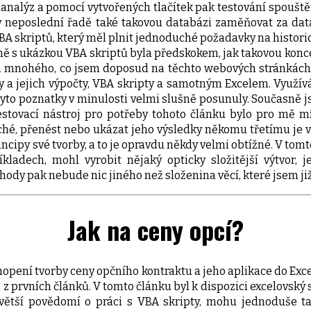
 analýz a pomocí vytvořených tlačítek pak testování spouštět
 v neposlední řadě také takovou databázi zaměňovat za data 
 skriptů, který měl plnit jednoduché požadavky na historick
čně s ukázkou VBA skriptů byla předskokem, jak takovou konce
mnohého, co jsem doposud na těchto webových stránkách nap
 a jejich výpočty, VBA skripty a samotným Excelem. Využívá
o poznatky v minulosti velmi slušně posunuly. Současně jse
 testovací nástroj pro potřeby tohoto článku bylo pro mě m
uché, přenést nebo ukázat jeho výsledky někomu třetímu je
cipy své tvorby, a to je opravdu někdy velmi obtížné. V tomto
ladech, mohl vyrobit nějaký opticky složitější výtvor, j
ody pak nebude nic jiného než složenina věcí, které jsem ji
Jak na ceny opcí?
opení tvorby ceny opčního kontraktu a jeho aplikace do Exc
en z prvních článků. V tomto článku byl k dispozici excelovs
větší povědomí o práci s VBA skripty, mohu jednoduše ta