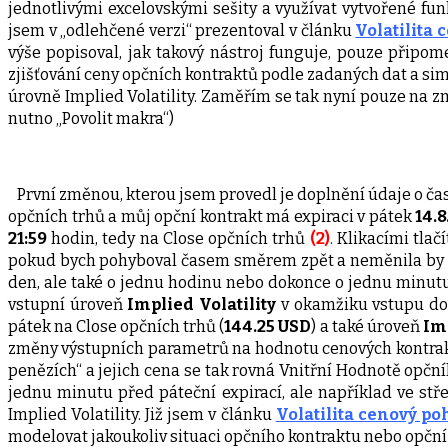
jednotlivými excelovskými sešity a využívat vytvořené fu
jsem v „odlehčené verzi“ prezentoval v článku
Volatilita 
výše popisoval, jak takový nástroj funguje, pouze připo
zjišťování ceny opčních kontraktů podle zadaných dat a si
úrovně Implied Volatility. Zaměřím se tak nyní pouze na zm
nutno „Povolit makra“)
První změnou, kterou jsem provedl je doplnění údaje o ča
opčních trhů a můj opční kontrakt má expiraci v pátek
14.8
21:59
hodin, tedy na Close opčních trhů
(2)
. Klikacími tlač
pokud bych pohyboval časem směrem zpět a neměnila by se
den, ale také o jednu hodinu nebo dokonce o jednu minut
vstupní úroveň
Implied Volatility
v okamžiku vstupu do 
pátek na Close opčních trhů (
144.25 USD
) a také úroveň
Imp
změny výstupních parametrů na hodnotu cenových kontraktů.
penězích“ a jejich cena se tak rovná Vnitřní Hodnotě opční
jednu minutu před páteční expirací, ale například ve s
Implied Volatility. Již jsem v článku
Volatilita cenový poh
modelovat jakoukoliv situaci opčního kontraktu nebo opční p