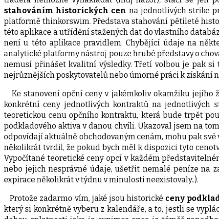
stahováním historických cen
na jednotlivých strike pr
platformě thinkorswim. Představa stahování pětileté histo
této aplikace a utřídění stažených dat do vlastního datab
není u této aplikace pravidlem. Chybějící údaje na někter
analytické platformy nástroj pouze hrubé představy o chov
nemusí přinášet kvalitní výsledky. Třetí volbou je pak si
nejrůznějších poskytovatelů nebo úmorné práci k získání ne
Ke stanovení opční ceny v jakémkoliv okamžiku jejího ž
konkrétní ceny jednotlivých kontraktů na jednotlivých
teoretickou cenu opčního kontraktu, která bude trpět po
podkladového aktiva v danou chvíli. Ukazoval jsem na to
odpovídají aktuálně obchodovaným cenám, mohu pak své výp
několikrát tvrdil, že pokud bych měl k dispozici tyto ceno
Vypočítané teoretické ceny opcí v každém představitelné
nebo jejich nesprávné údaje, ušetřit nemalé peníze na 
expirace několikrát v týdnu v minulosti neexistovaly..).
Protože zadarmo vím, jaké jsou historické
ceny podkla
který si konkrétně vyberu z kalendáře, a to, jestli se vyplá