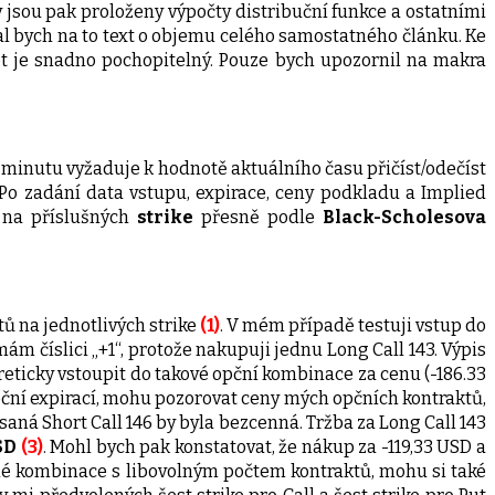
sou pak proloženy výpočty distribuční funkce a ostatními
al bych na to text o objemu celého samostatného článku. Ke
ipt je snadno pochopitelný. Pouze bych upozornil na makra
 minutu vyžaduje k hodnotě aktuálního času přičíst/odečíst
Po zadání data vstupu, expirace, ceny podkladu a Implied
na příslušných
strike
přesně podle
Black-Scholesova
ů na jednotlivých strike
(1)
. V mém případě testuji vstup do
 mám číslici „+1“, protože nakupuji jednu Long Call 143. Výpis
eticky vstoupit do takové opční kombinace za cenu (-186.33
eční expirací, mohu pozorovat ceny mých opčních kontraktů,
saná Short Call 146 by byla bezcenná. Tržba za Long Call 143
USD
(3)
. Mohl bych pak konstatovat, že nákup za -119,33 USD a
lné kombinace s libovolným počtem kontraktů, mohu si také