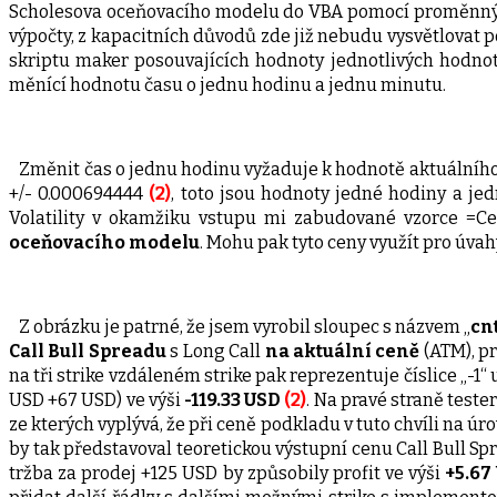
Scholesova oceňovacího modelu do VBA pomocí proměnných,
výpočty, z kapacitních důvodů zde již nebudu vysvětlovat 
skriptu maker posouvajících hodnoty jednotlivých hodnot 
měnící hodnotu času o jednu hodinu a jednu minutu.
Změnit čas o jednu hodinu vyžaduje k hodnotě aktuálního 
+/- 0.000694444
(2)
, toto jsou hodnoty jedné hodiny a je
Volatility v okamžiku vstupu mi zabudované vzorce =C
oceňovacího modelu
. Mohu pak tyto ceny využít pro úvah
Z obrázku je patrné, že jsem vyrobil sloupec s názvem „
cn
Call Bull Spreadu
s Long Call
na aktuální ceně
(ATM), pr
na tři strike vzdáleném strike pak reprezentuje číslice „-1“
USD +67 USD) ve výši
-119.33 USD
(2)
. Na pravé straně test
ze kterých vyplývá, že při ceně podkladu v tuto chvíli na ú
by tak představoval teoretickou výstupní cenu Call Bull Sp
tržba za prodej +125 USD by způsobily profit ve výši
+5.67