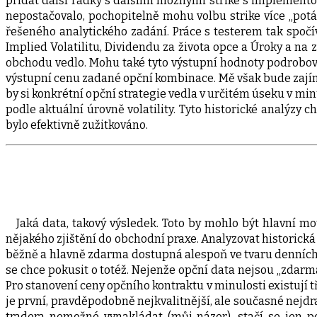
přidat další řádky s dalšími možnými strike s implementov
nepostačovalo, pochopitelně mohu volbu strike více „pot
řešeného analytického zadání. Práce s testerem tak spočí
Implied Volatilitu, Dividendu za života opce a Úroky a na
obchodu vedlo. Mohu také tyto výstupní hodnoty podrobova
výstupní cenu zadané opční kombinace. Mě však bude zajíma
by si konkrétní opční strategie vedla v určitém úseku v m
podle aktuální úrovně volatility. Tyto historické analýz
bylo efektivně zužitkováno.
Jaká data, takový výsledek. Toto by mohlo být hlavní mot
nějakého zjištění do obchodní praxe. Analyzovat historick
běžně a hlavně zdarma dostupná alespoň ve tvaru denních 
se chce pokusit o totéž. Nejenže opční data nejsou „zdar
Pro stanovení ceny opčního kontraktu v minulosti existují tř
je první, pravděpodobně nejkvalitnější, ale současné nejd
tradera nemožné vynakládat (můj názor), stačí se jen 