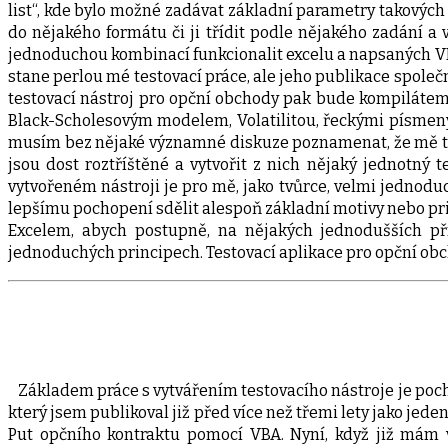
list“, kde bylo možné zadávat základní parametry takových
do nějakého formátu či ji třídit podle nějakého zadání a
jednoduchou kombinací funkcionalit excelu a napsaných VBA
stane perlou mé testovací práce, ale jeho publikace spole
testovací nástroj pro opční obchody pak bude kompilátem 
Black-Scholesovým modelem, Volatilitou, řeckými písmeny
musím bez nějaké významné diskuze poznamenat, že mě tyt
jsou dost roztříštěné a vytvořit z nich nějaký jednotný
vytvořeném nástroji je pro mě, jako tvůrce, velmi jednod
lepšímu pochopení sdělit alespoň základní motivy nebo prin
Excelem, abych postupně, na nějakých jednodušších přík
jednoduchých principech. Testovací aplikace pro opční obch
Základem práce s vytvářením testovacího nástroje je poch
který jsem publikoval již před více než třemi lety jako jed
Put opčního kontraktu pomocí VBA. Nyní, když již mám 