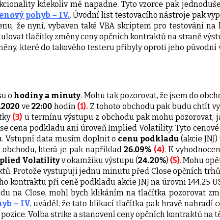
nkcionality kdekoliv mě napadne. Tyto vzorce pak jednoduš
cenový pohyb – IV.
. Úvodní list testovacího nástroje pak v
menu, že nyní, vybaven také VBA skriptem pro testování na 
mulovat tlačítky změny ceny opčních kontraktů na straně vý
ěny, které do takového testeru přibyly oproti jeho původní ve
su o
hodiny a minuty
. Mohu tak pozorovat, že jsem do obch
.2020
ve
22:00
hodin
(1).
Z tohoto obchodu pak budu chtít vy
ítky
(3)
u termínu výstupu z obchodu pak mohu pozorovat, jak
 cena podkladu ani úroveň Implied Volatility. Tyto cenov
u. Vstupní data musím doplnit o
cenu podkladu
(akcie JNJ
obchodu, která je pak například
26.09%
(4)
. K vyhodnoce
lied Volatility
v okamžiku výstupu (
24.20%
)
(5)
. Mohu opět
 Protože vystupuji jednu minutu před Close opčních trhů, moh
ho kontraktu při ceně podkladu akcie JNJ na úrovni 144.25 U
tředu na Close, mohl bych klikáním na tlačítka pozorovat
yb – IV.
uváděl, že tato klikací tlačítka pak hravě nahradí
ozice. Volba strike a stanovení ceny opčních kontraktů na těc