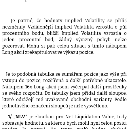
Je patrné, že hodnoty Implied Volatility se příliš
nezměnily. Vzdálenější Implied Volatilita vzrostla o půl
procentního bodu, bližší Implied Volatilita vzrostla o
jeden procentní bod, žádný výrazný pohyb nelze
pozorovat. Mohu si pak celou situaci s tímto nákupem
Long akcií zrekapitulovat ve výkazu pozice.
Je to podobná tabulka se sumářem pozice jako výše při
vstupu do pozice, rozšířená o další potřebné ukazatele.
Nákupem 16x Long akcií jsem vyčerpal další prostředky
ze svého rozpočtu. Do tabulky jsem přidal další sloupce,
které odrážejí mé uvažované obchodní varianty. Podle
jednotlivého označení sloupců je níže vysvětleno.
1/
„
NLV“
je zkratkou pro Net Liquidation Value, tedy
zobrazuje hodnotu, za kterou bych mohl nyní celou pozici