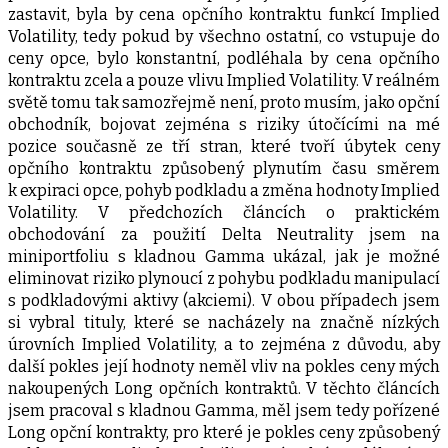
zastavit, byla by cena opčního kontraktu funkcí Implied
Volatility, tedy pokud by všechno ostatní, co vstupuje do
ceny opce, bylo konstantní, podléhala by cena opčního
kontraktu zcela a pouze vlivu Implied Volatility. V reálném
světě tomu tak samozřejmě není, proto musím, jako opční
obchodník, bojovat zejména s riziky útočícími na mé
pozice současně ze tří stran, které tvoří úbytek ceny
opčního kontraktu způsobený plynutím času směrem
k expiraci opce, pohyb podkladu a změna hodnoty Implied
Volatility. V předchozích článcích o praktickém
obchodování za použití Delta Neutrality jsem na
miniportfoliu s kladnou Gamma ukázal, jak je možné
eliminovat riziko plynoucí z pohybu podkladu manipulací
s podkladovými aktivy (akciemi). V obou případech jsem
si vybral tituly, které se nacházely na značně nízkých
úrovních Implied Volatility, a to zejména z důvodu, aby
další pokles její hodnoty neměl vliv na pokles ceny mých
nakoupených Long opčních kontraktů. V těchto článcích
jsem pracoval s kladnou Gamma, měl jsem tedy pořízené
Long opční kontrakty, pro které je pokles ceny způsobený