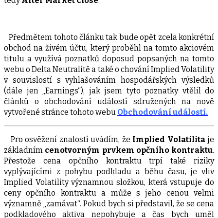
tedy
After Market Close
.
Předmětem tohoto článku tak bude opět zcela konkrétní
obchod na živém účtu, který proběhl na tomto akciovém
titulu a využívá poznatků doposud popsaných na tomto
webu o Delta Neutralitě a také o chování Implied Volatility
v souvislostí s vyhlašováním hospodářských výsledků
(dále jen „Earnings“), jak jsem tyto poznatky vtělil do
článků o obchodování událostí sdružených na nově
vytvořené stránce tohoto webu
Obchodování událostí.
Pro osvěžení znalostí uvádím, že
Implied Volatilita
je
základním
cenotvorným prvkem opčního kontraktu
.
Přestože cena opčního kontraktu trpí také riziky
vyplývajícími z pohybu podkladu a běhu času, je vliv
Implied Volatility významnou složkou, která vstupuje do
ceny opčního kontraktu a může s jeho cenou velmi
významně „zamávat“. Pokud bych si představil, že se cena
podkladového aktiva nepohybuje a čas bych uměl