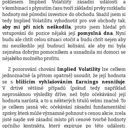
poklesem Implied Volatility zásadní událostí a
v kombinací s plynutím času tvoří základní prvky rozkladu
hodnoty mé původní investice do obchodu. Snažil jsem si
tedy Implied Volatilitu vyhodnotit pro své obchody tak,
aby mi při nich neškodila
, proto jsem hledal při
vstupování do pozice nějaká její
pomyslná dna
. Nyní
budu ale chtít celou situaci otočit a budu chtít nejen aby
mi neuškodilo její budoucí kolísání, ale aby mi byla
zejména dobrým pomocníkem a usnadnila mi domoci se
nějakého možného profitu.
Z pozorování chování
Implied Volatility
lze celkem
jednoznačně (a přitom opatrně) usoudit, že její hodnota
se s
blížícím vyhlašováním Earnings nesnižuje
.
V drtivé většině případů (pokud tedy například
neprosáknou výsledky dříve, než bylo očekáváno) její
hodnota narůstá, a to u některých titulů velmi značně. To
je celkem jasná věc, očekávání zásadní fundamentální
zprávy, která může významně pohnout s cenou akcie, zcela
jistě najde své zásadní místo při cenové tvorbě hodnoty
opčního kontraktu, který expiruje po této události.