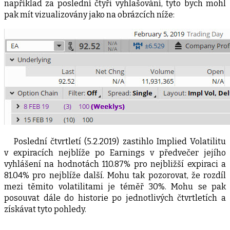
například za poslední čtyři vyhlašování, tyto bych mohl
pak mít vizualizovány jako na obrázcích níže:
Poslední čtvrtletí (5.2.2019) zastihlo Implied Volatilitu
v expiracích nejblíže po Earnings v předvečer jejího
vyhlášení na hodnotách 110.87% pro nejbližší expiraci a
81.04% pro nejblíže další. Mohu tak pozorovat, že rozdíl
mezi těmito volatilitami je téměř 30%. Mohu se pak
posouvat dále do historie po jednotlivých čtvrtletích a
získávat tyto pohledy.