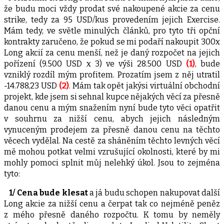
že budu moci vždy prodat své nakoupené akcie za cenu
strike, tedy za 95 USD/kus provedením jejich Exercise.
Mám tedy, ve světle minulých článků, pro tyto tři opční
kontrakty zaručeno, že pokud se mi podaří nakoupit 300x
Long akcií za cenu menší, než je daný rozpočet na jejich
pořízení (9.500 USD x 3) ve výši 28.500 USD
(1)
, bude
vzniklý rozdíl mým profitem. Prozatím jsem z něj utratil
-14.788,23 USD
(2)
. Mám tak opět jakýsi virtuální obchodní
projekt, kde jsem si sehnal kupce nějakých věcí za přesně
danou cenu a mým snažením nyní bude tyto věci opatřit
v souhrnu za nižší cenu, abych jejich následným
vynuceným prodejem za přesně danou cenu na těchto
věcech vydělal. Na cestě za sháněním těchto levných věcí
mě mohou potkat velmi vzrušující okolnosti, které by mi
mohly pomoci splnit můj nelehký úkol. Jsou to zejména
tyto:
1/ Cena bude klesat
a já budu schopen nakupovat další
Long akcie za nižší cenu a čerpat tak co nejméně peněz
z mého přesně daného rozpočtu. K tomu by neměly