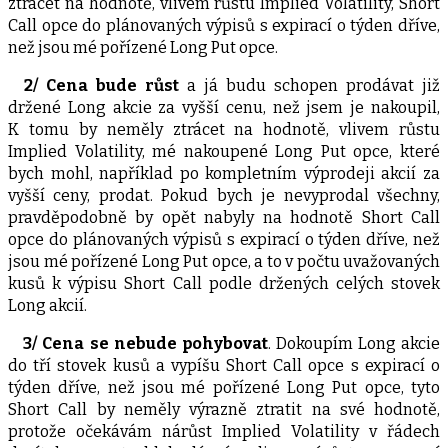
ztrácet na hodnotě, vlivem růstu Implied Volatility, Short
Call opce do plánovaných výpisů s expirací o týden dříve,
než jsou mé pořízené Long Put opce.
2/ Cena bude růst
a já budu schopen prodávat již
držené Long akcie za vyšší cenu, než jsem je nakoupil,
K tomu by neměly ztrácet na hodnotě, vlivem růstu
Implied Volatility, mé nakoupené Long Put opce, které
bych mohl, například po kompletním výprodeji akcií za
vyšší ceny, prodat. Pokud bych je nevyprodal všechny,
pravděpodobně by opět nabyly na hodnotě Short Call
opce do plánovaných výpisů s expirací o týden dříve, než
jsou mé pořízené Long Put opce, a to v počtu uvažovaných
kusů k výpisu Short Call podle držených celých stovek
Long akcií.
3/ Cena se nebude pohybovat
. Dokoupím Long akcie
do tří stovek kusů a vypíšu Short Call opce s expirací o
týden dříve, než jsou mé pořízené Long Put opce, tyto
Short Call by neměly výrazně ztratit na své hodnotě,
protože očekávám nárůst Implied Volatility v řádech