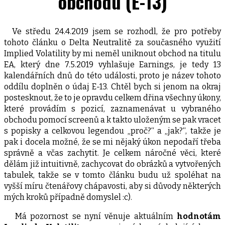
obchodu (E-13)
Ve středu 24.4.2019 jsem se rozhodl, že pro potřeby
tohoto článku o Delta Neutralitě za současného využití
Implied Volatility by mi neměl uniknout obchod na titulu
EA, který dne 7.5.2019 vyhlašuje Earnings, je tedy 13
kalendářních dnů do této události, proto je název tohoto
oddílu doplněn o údaj E-13. Chtěl bych si jenom na okraj
postesknout, že to je opravdu celkem dřina všechny úkony,
které provádím s pozicí, zaznamenávat u vybraného
obchodu pomocí screenů a k takto uloženým se pak vracet
s popisky a celkovou legendou „proč?“ a „jak?“, takže je
pak i docela možné, že se mi nějaký úkon nepodaří třeba
správně a včas zachytit. Je celkem náročné věci, které
dělám již intuitivně, zachycovat do obrázků a vytvořených
tabulek, takže se v tomto článku budu už spoléhat na
vyšší míru čtenářovy chápavosti, aby si důvody některých
mých kroků případně domyslel :c).
Má pozornost se nyní věnuje aktuálním
hodnotám