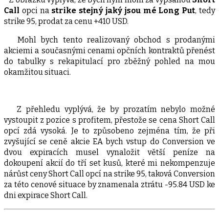
Call
opci na
strike stejný jaký jsou mé Long Put
, tedy
strike 95, prodat za cenu +410 USD.
Mohl bych tento realizovaný obchod s prodanými
akciemi a současnými cenami opčních kontraktů přenést
do tabulky s rekapitulací pro zběžný pohled na mou
okamžitou situaci.
Z přehledu vyplývá, že by prozatím nebylo možné
vystoupit z pozice s profitem, přestože se cena Short Call
opcí zdá vysoká. Je to způsobeno zejména tím, že při
zvyšující se ceně akcie EA bych vstup do Conversion ve
dvou expiracích musel vynaložit větší peníze na
dokoupení akcií do tří set kusů, které mi nekompenzuje
nárůst ceny Short Call opcí na strike 95, taková Conversion
za této cenové situace by znamenala ztrátu -95.84 USD ke
dni expirace Short Call.