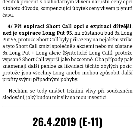
desítek procent s blahodárným vlivem nárůstu ceny opcí
z tohoto důvodu, kompenzující úbytek ceny vlivem plynutí
času.
4/ Při expiraci Short Call opcí s expirací dřívější,
než je expirace Long Put 95
, mi zůstanou buď 3x Long
Put 95, protože Short Call byly přiřazeny na nějakém strike
a tyto Short Call zmizí společně s akciemi nebo mi zůstane
3x Long Put + Long akcie (Syntetické Long Call), protože
vypsané Short Call vyprší jako bezcenné. Oba případy pak
znamenají další peníze za likvidaci těchto zbylých pozic,
protože jsou všechny Long anebo mohou způsobit další
profity svými případnými pohyby.
Nechám se tedy unášet tržními vlivy při současném
sledování, jaký budou mít vliv na mou investici.
26.4.2019 (E-11)