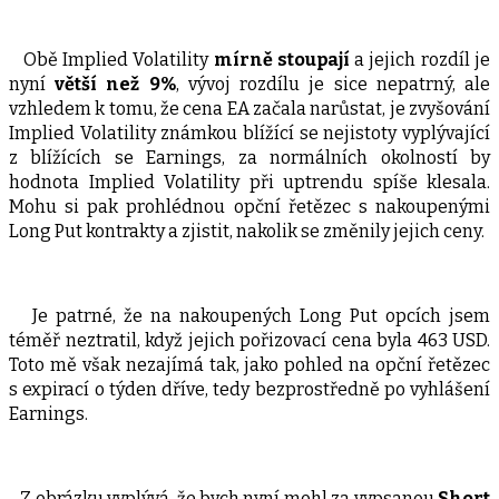
Obě Implied Volatility
mírně stoupají
a jejich rozdíl je
nyní
větší než 9%
, vývoj rozdílu je sice nepatrný, ale
vzhledem k tomu, že cena EA začala narůstat, je zvyšování
Implied Volatility známkou blížící se nejistoty vyplývající
z blížících se Earnings, za normálních okolností by
hodnota Implied Volatility při uptrendu spíše klesala.
Mohu si pak prohlédnou opční řetězec s nakoupenými
Long Put kontrakty a zjistit, nakolik se změnily jejich ceny.
Je patrné, že na nakoupených Long Put opcích jsem
téměř neztratil, když jejich pořizovací cena byla 463 USD.
Toto mě však nezajímá tak, jako pohled na opční řetězec
s expirací o týden dříve, tedy bezprostředně po vyhlášení
Earnings.
Z obrázku vyplývá, že bych nyní mohl za vypsanou
Short