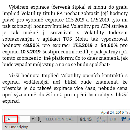
Výběrem expirace (červená šipka) si mohu do grafu
Implied Volatility titulu EA nechat zobrazit její hodnoty
právě pro vybrané expirace 10.5.2019 a 17.5.2019, tyto mi
pak zobrazují hodnoty Implied Volatility pro ATM strike a
je tak možné ji srovnávat s Volatility Indexem
zobrazovaným v aplikaci TOS. Mohu tak vypozorovat
hodnoty
48.50%
pro expiraci
17.5.2019
a
54.60%
pro
expiraci
10.5.2019
, šestiprocentní rozdíl je pak patrný i při
tomto zobrazení z jiné platformy. Co to dnes znamená, jak
bude vypadat můj vstup a na co se budu spoléhat?
Nižší hodnota Implied Volatility opčních kontraktů s
expiraci vzdálenější než bližší bude znamenat, že
přestože je do takové expirace více času, nebude cena
opcí významně dražší než pro opční kontrakty s bližší
expirací.