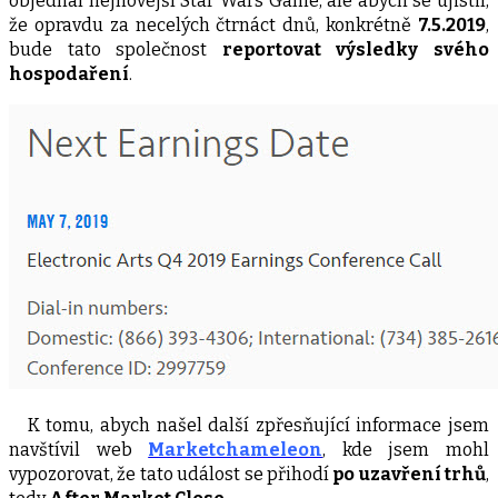
objednal nejnovější Star Wars Game, ale abych se ujistil,
že opravdu za necelých čtrnáct dnů, konkrétně
7.5.2019
,
bude tato společnost
reportovat výsledky svého
hospodaření
.
K tomu, abych našel další zpřesňující informace jsem
navštívil web
Marketchameleon
, kde jsem mohl
vypozorovat, že tato událost se přihodí
po uzavření trhů
,