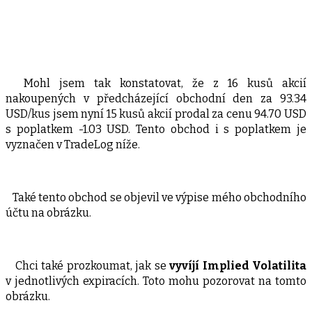
Mohl jsem tak konstatovat, že z 16 kusů akcií
nakoupených v předcházející obchodní den za 93.34
USD/kus jsem nyní 15 kusů akcií prodal za cenu 94.70 USD
s poplatkem -1.03 USD. Tento obchod i s poplatkem je
vyznačen v TradeLog níže.
Také tento obchod se objevil ve výpise mého obchodního
účtu na obrázku.
Chci také prozkoumat, jak se
vyvíjí Implied Volatilita
v jednotlivých expiracích. Toto mohu pozorovat na tomto
obrázku.