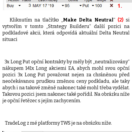
Kliknutím na tlačítko „
Make Delta Neutral
“
(2)
si
vytvořím v tomto „Strategy Builderu“ další pozici na
podkladové akcii, která odpovídá aktuální Delta Neutral
situaci
3x Long Put opční kontrakty by měly být „neutralizovány“
nákupem 141x Long akciemi EA, abych mohl svou opční
pozici 3x Long Put považovat nejen za chráněnou před
neočekávanou prudkou změnou ceny podkladu, ale taky
abych i na takové změně nakonec také mohl třeba vydělat.
Takovou pozici jsem nakonec také pořídil. Na obrázku níže
je opční řetězec s jejím zachycením.
TradeLog z mé platformy TWS je na obrázku níže.