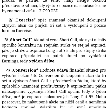
prodat. Je patrné, že tento malý hedge obchod
představuje situaci, kdy výstup z pozice na současné ceně
by znamenal ztrátu -217.90 USD.
2/
„
Exercise“
opět znamená okamžité dokoupení
zbylých akcií do plných tří set a vystoupení z pozice
formou Exercise.
3/
„
Short Call“
. Aktuální cena Short Call, ale nyní nikoliv
opčního kontraktu na stejném strike ve stejné expiraci,
jako je strike a expirace Long Put 95, ale pro stejný strike
expirace připadající na pátek ihned po vyhlášení
Earnings, tedy
o týden dříve
.
4/
„
Conversion“
. Hodnota udává finanční situaci pro
vytvoření okamžité Conversion dokoupením akcií do tří
set a výpisem Short Call z předchozího řádku, které by
způsobilo uzamčení profitu/ztráty k expiračnímu pátku
náležejícímu vypsaným Short Call opcím, tedy o týden
dříve, než je expirace nakoupených Long Put 95. Mohu
pozorovat, že nakoupené akcie na nižší ceně a neměnná
hodnota Implied Volatility by již nyní umožnila