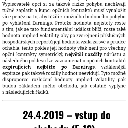
Vypisovatelé opcí si za takové riziko pohybu nechávají
tučně zaplatit a kupci opčních kontraktů musí vynaložit
více peněz na to, aby těžili z možného budoucího pohybu
po vyhlášení Earnings. Protože hodnota nejistoty roste
s tím, jak se tato fundamentální událost blíží, roste také
hodnota Implied Volatility, aby po zveřejnění příslušných
hospodářských reportů její hodnota vzala za své a prudce
ochabla, tento pokles její hodnoty však není pro všechny
opční kontrakty symetrický,
největší rozdíly
nárůstu a
následného poklesu lze zaznamenat u opčních kontraktů
expirujících nejblíže po Earnings
, vzdálenější
expirace pak takové rozdíly hodnot neevidují. Tyto možné
disproporce rozložení hodnoty Implied Volatility pak
budou základem mého obchodu, jak ostatně vyplyne
z následujících řádků.
24.4.2019 – vstup do