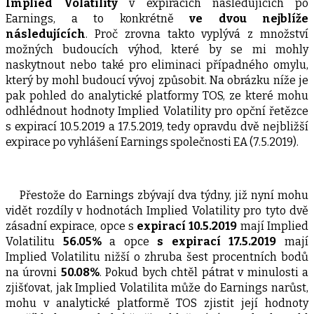
Implied Volatility
v expiracích následujících po
Earnings, a to konkrétně
ve dvou nejblíže
následujících
. Proč zrovna takto vyplývá z množství
možných budoucích výhod, které by se mi mohly
naskytnout nebo také pro eliminaci případného omylu,
který by mohl budoucí vývoj způsobit. Na obrázku níže je
pak pohled do analytické platformy TOS, ze které mohu
odhlédnout hodnoty Implied Volatility pro opční řetězce
s expirací 10.5.2019 a 17.5.2019, tedy opravdu dvě nejbližší
expirace po vyhlášení Earnings společnosti EA (7.5.2019).
Přestože do Earnings zbývají dva týdny, již nyní mohu
vidět rozdíly v hodnotách Implied Volatility pro tyto dvě
zásadní expirace, opce s
expirací 10.5.2019
mají Implied
Volatilitu
56.05%
a opce
s expirací 17.5.2019
mají
Implied Volatilitu nižší o zhruba šest procentních bodů
na úrovni
50.08%
. Pokud bych chtěl pátrat v minulosti a
zjišťovat, jak Implied Volatilita může do Earnings narůst,
mohu v analytické platformě TOS zjistit její hodnoty