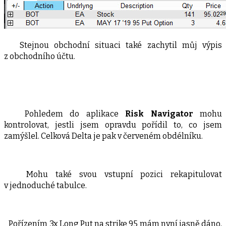
Stejnou obchodní situaci také zachytil můj výpis
z obchodního účtu.
Pohledem do aplikace
Risk Navigator
mohu
kontrolovat, jestli jsem opravdu pořídil to, co jsem
zamýšlel. Celková Delta je pak v červeném obdélníku.
Mohu také svou vstupní pozici rekapitulovat
v jednoduché tabulce.
Pořízením 3x Long Put na strike 95 mám nyní jasně dáno,