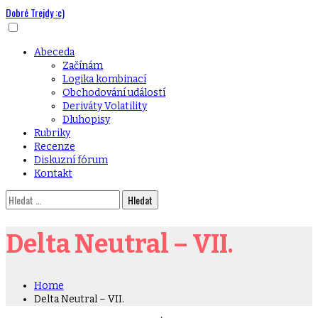
Dobré Trejdy :c)
Skip
to
content
Primary
Abeceda
Menu
Začínám
Logika kombinací
Obchodování událostí
Deriváty Volatility
Dluhopisy
Rubriky
Recenze
Diskuzní fórum
Kontakt
Vyhledávání
Delta Neutral – VII.
Home
Delta Neutral – VII.