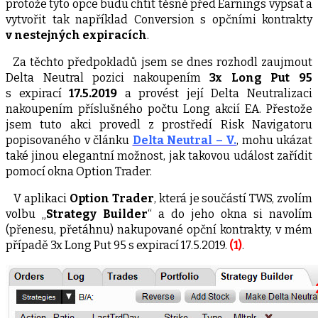
protože tyto opce budu chtít těsně před Earnings vypsat a
vytvořit tak například Conversion s opčními kontrakty
v nestejných expiracích
.
Za těchto předpokladů jsem se dnes rozhodl zaujmout
Delta Neutral pozici nakoupením
3x Long Put 95
s expirací
17.5.2019
a provést její Delta Neutralizaci
nakoupením příslušného počtu Long akcií EA. Přestože
jsem tuto akci provedl z prostředí Risk Navigatoru
popisovaného v článku
Delta Neutral – V.
, mohu ukázat
také jinou elegantní možnost, jak takovou událost zařídit
pomocí okna Option Trader.
V aplikaci
Option Trader
, která je součástí TWS, zvolím
volbu „
Strategy Builder
“ a do jeho okna si navolím
(přenesu, přetáhnu) nakupované opční kontrakty, v mém
případě 3x Long Put 95 s expirací 17.5.2019.
(1)
.