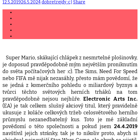
12.5.2019
26.5.2024
dobretrejdy :c)
Share
Super Mario, skákající chlápek z nesmrtelné plošinovky,
je doposud pravděpodobně mým největším proniknutím
do světa počítačových her :c). The Sims, Need For Speed
nebo FIFA mě nijak nezasáhly, přesto mám povědomí, že
se jedná z komerčního pohledu o miliardový byznys a
tvůrci těchto světových herních trháků na tom
pravděpodobně nejsou nejhůře.
Electronic Arts Inc.
(EA) je tak celkem slušný akciový titul, který pravidelně
ukusuje z koláče celkových tržeb celosvětového herního
průmyslu nezanedbatelný kus. Toto je mé základní
povědomí o této společnosti a pokud jsem
24.4.2019
navštívil jejich stránky, tak je to nikoliv proto, abych si