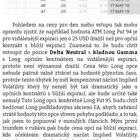
Pohledem na ceny pro den mého vstupu tak mohu
opravdu zjistit, že například hodnota ATM Long Put 94 je
pro vzdálenější expiraci jen o 25 USD dražší než pro opční
kontrakt s bližší expirací. Znamená to, že budu chtít
vstoupit do pozice
Delta Neutral
s
kladnou Gamma
s Long opčním kontraktem na vzdálenější expiraci,
protože není významně dražší. Cena této Long opce
nebude patrně valně ztrácet na hodnotě plynutím času,
protože tento úbytek by měl kompenzovat nárůst Implied
Volatility, který by neměl být tak dramatický jako u
opčních kontraktů s bližší expirací, ale bude určitě také
nemalý. Tuto Long opci, konkrétně Long Put 95, budu chtít
hedžovat Long podkladovými akciemi EA, abych zabránil
ztrátě hodnoty této opce vlivem pohybu podkladu, a to tak,
jak jsem to popisoval v minulých článcích. Mým první
trumfem v rukávu pak bude cena opcí na bližší expiraci,
kde očekávám dramatický narůst Implied Volatility,