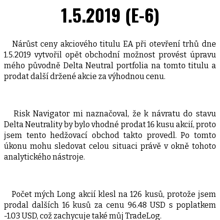
1.5.2019 (E-6)
Nárůst ceny akciového titulu EA při otevření trhů dne
1.5.2019 vytvořil opět obchodní možnost provést úpravu
mého původně Delta Neutral portfolia na tomto titulu a
prodat další držené akcie za výhodnou cenu.
Risk Navigator mi naznačoval, že k návratu do stavu
Delta Neutrality by bylo vhodné prodat 16 kusu akcií, proto
jsem tento hedžovací obchod takto provedl. Po tomto
úkonu mohu sledovat celou situaci právě v okně tohoto
analytického nástroje.
Počet mých Long akcií klesl na 126 kusů, protože jsem
prodal dalších 16 kusů za cenu 96.48 USD s poplatkem
-1.03 USD, což zachycuje také můj TradeLog.